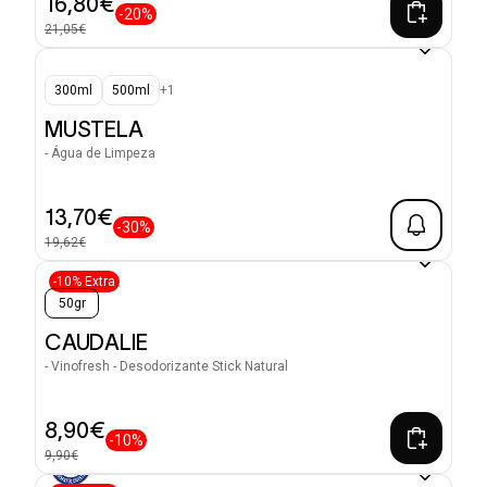
16,80€
-20%
21,05€
300ml
500ml
+1
MUSTELA
- Água de Limpeza
13,70€
-30%
19,62€
-10% Extra
50gr
CAUDALIE
- Vinofresh - Desodorizante Stick Natural
8,90€
-10%
9,90€