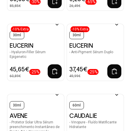
-30%
-65%
85,85€
26,49€
-10% Extra
-10% Extra
30ml
30ml
EUCERIN
EUCERIN
- Hyaluron-Filler Sérum
- Anti-Pigment Sérum Duplo
Epigenetic
45,65€
37,45€
-25%
-25%
60,89€
49,99€
30ml
60ml
AVENE
CAUDALIE
- Protetor Solar Ultra Sérum
- Vinopure - Fluído Matificante
preenchimento Instantâneo de
Hidratante