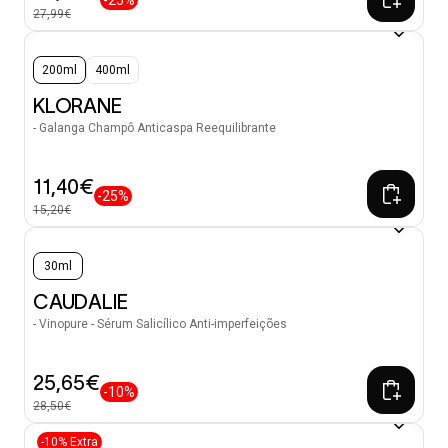
27,99€
200ml
400ml
KLORANE
- Galanga Champô Anticaspa Reequilibrante
11,40€
-25%
15,20€
30ml
CAUDALIE
- Vinopure - Sérum Salicílico Anti-imperfeições
25,65€
-10%
28,50€
-10% Extra