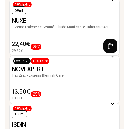
-10% Extra
50ml
NUXE
- Crème Fraîche de Beauté - Fluido Matificante Hidratante 48H
22,40€
-25%
29,90€
Exclusivo
-10% Extra
NOVEXPERT
Trio Zinc - Express Blemish Care
13,50€
-25%
18,00€
-10% Extra
150ml
ISDIN