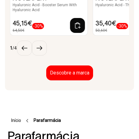
Hyaluronic Acid - Booster Serum With
Hyaluronic Acid - The Re
Hyaluronic Acid
45,15€
35,40€
-30%
-30%
64,50€
50,60€
1
/
4
Descobre a marca
Início
Parafarmácia
Parafarmácia