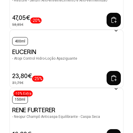
- Restore - Sérum Anti-envelhecimento e Anti-vermelhidão
47,05€
-20%
58,85€
400ml
EUCERIN
- Atopi Control Hidro-Loção Apaziguante
23,80€
-25%
31,79€
-10% Extra
150ml
RENE FURTERER
- Neopur Champô Anticaspa Equilibrante - Caspa Seca