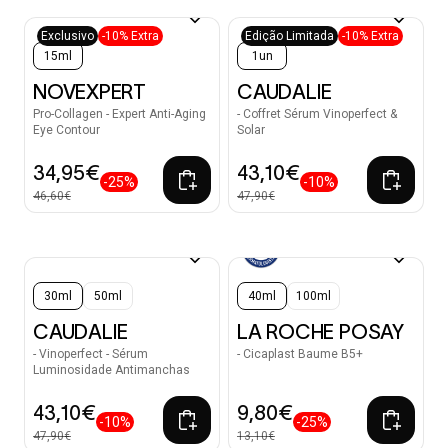
Exclusivo
-10% Extra
Edição Limitada
-10% Extra
15ml
1un
NOVEXPERT
CAUDALIE
Pro-Collagen - Expert Anti-Aging
- Coffret Sérum Vinoperfect &
Eye Contour
Solar
34,95€
43,10€
-25%
-10%
46,60€
47,90€
30ml
50ml
40ml
100ml
CAUDALIE
LA ROCHE POSAY
- Vinoperfect - Sérum
- Cicaplast Baume B5+
Luminosidade Antimanchas
43,10€
9,80€
-10%
-25%
47,90€
13,10€