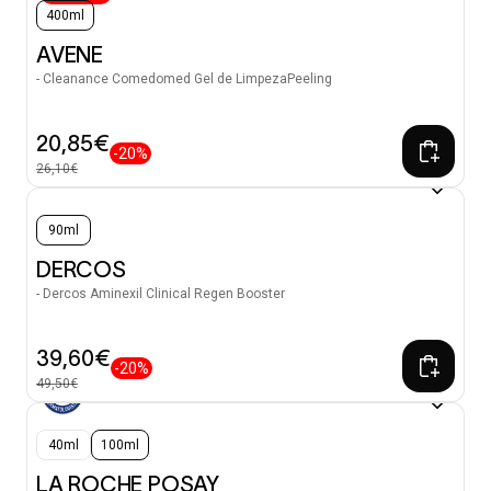
400ml
AVENE
- Cleanance Comedomed Gel de LimpezaPeeling
20,85€
-20%
26,10€
90ml
DERCOS
- Dercos Aminexil Clinical Regen Booster
39,60€
-20%
49,50€
40ml
100ml
LA ROCHE POSAY