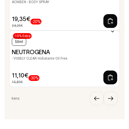
ACNIBEN - BODY SPRAY
19,35€
-20%
24,20€
-10% Extra
50ml
NEUTROGENA
- VISIBLY CLEAR Hidratante Oil Free
11,10€
-30%
15,89€
itens