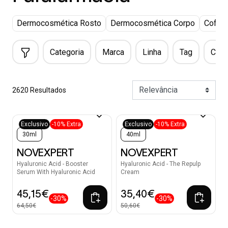
Dermocosmética Rosto
Dermocosmética Corpo
Coffr
Categoria
Marca
Linha
Tag
Capa
2620 Resultados
Exclusivo
-10% Extra
Exclusivo
-10% Extra
30ml
40ml
NOVEXPERT
NOVEXPERT
Hyaluronic Acid - Booster
Hyaluronic Acid - The Repulp
Serum With Hyaluronic Acid
Cream
45,15€
35,40€
-30%
-30%
64,50€
50,60€