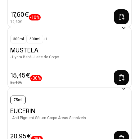
17,60€
-10%
19,60€
300ml
500ml
+1
MUSTELA
- Hydra Bebé - Leite de Corpo
15,45€
-30%
22,10€
75ml
EUCERIN
- Anti-Pigment Sérum Corpo Áreas Sensíveis
20,95€
-25%