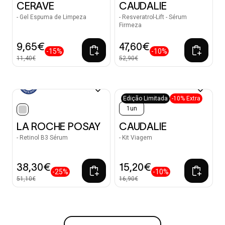
CERAVE
CAUDALIE
- Gel Espuma de Limpeza
- Resveratrol-Lift - Sérum
Firmeza
9,65€
47,60€
-15%
-10%
11,40€
52,90€
Edição Limitada
-10% Extra
1un
selected
LA ROCHE POSAY
CAUDALIE
- Retinol B3 Sérum
- Kit Viagem
38,30€
15,20€
-25%
-10%
51,10€
16,90€