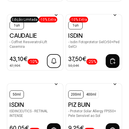
Edição Limitada
-10% Extra
-10% Extra
1un
1un
CAUDALIE
ISDIN
- Coffret Resveratrol-Lift
- Isdin Fotoprotetor GelCr50+Ped
Caxemira
GelCr
43,10€
37,50€
-10%
-25%
47,90€
50,04€
50ml
200ml
400ml
ISDIN
PIZ BUIN
ISDINCEUTICS - RETINAL
- Protetor Solar Allergy FPS50+
INTENSE
Pele Sensível ao Sol
60,05€
9,25€