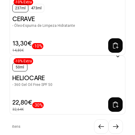
-10% Extra
237ml
473ml
CERAVE
- Óleo-Espuma de Limpeza Hidratante
13,30€
-10%
14,80€
-10% Extra
50ml
HELIOCARE
- 360 Gel Oil Free SPF 50
22,80€
-30%
32,64€
itens