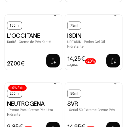
150ml
75ml
L'OCCITANE
ISDIN
Karité - Creme de Pés Karité
UREADIN - Podos Gel Oil
Hidratante
14,25€
-20%
27,00€
17,85€
-10% Extra
200ml
50ml
NEUTROGENA
SVR
- Promo Pack Creme Pés Utra-
- Xerial 50 Extreme Creme Pés
Hidrante
9,85€
14,95€