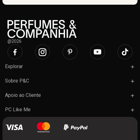
@2026
Explorar
Campanhas
Sobre P&C
Novidades
Lojas e Ações
Apoio ao Cliente
Marcas
Trabalhe Connosco
Termos e Condições Gerais de Venda
PC Like Me
Presentes
FAQ's
A minha conta
Contactos
Benefícios do programa