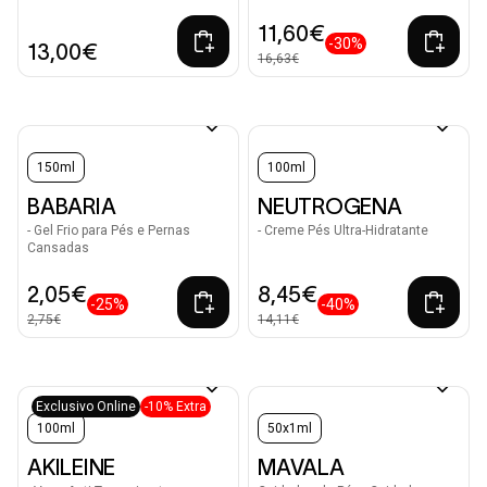
11,60€
-30%
13,00€
16,63€
150ml
100ml
BABARIA
NEUTROGENA
- Gel Frio para Pés e Pernas
- Creme Pés Ultra-Hidratante
Cansadas
2,05€
8,45€
-25%
-40%
2,75€
14,11€
Exclusivo Online
-10% Extra
100ml
50x1ml
AKILEINE
MAVALA