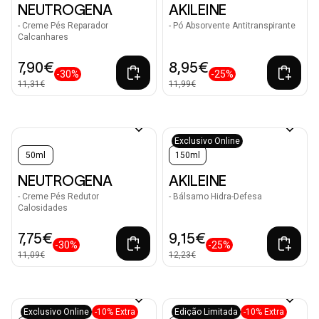
NEUTROGENA
AKILEINE
- Creme Pés Reparador
- Pó Absorvente Antitranspirante
Calcanhares
7,90€
8,95€
-30%
-25%
11,31€
11,99€
Exclusivo Online
50ml
150ml
NEUTROGENA
AKILEINE
- Creme Pés Redutor
- Bálsamo Hidra-Defesa
Calosidades
7,75€
9,15€
-30%
-25%
11,09€
12,23€
Exclusivo Online
-10% Extra
Edição Limitada
-10% Extra