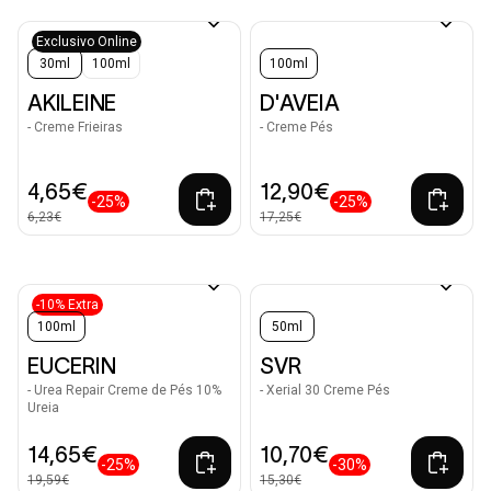
Exclusivo Online
30ml
100ml
100ml
AKILEINE
D'AVEIA
- Creme Frieiras
- Creme Pés
4,65€
12,90€
-25%
-25%
6,23€
17,25€
-10% Extra
100ml
50ml
EUCERIN
SVR
- Urea Repair Creme de Pés 10%
- Xerial 30 Creme Pés
Ureia
14,65€
10,70€
-25%
-30%
19,59€
15,30€