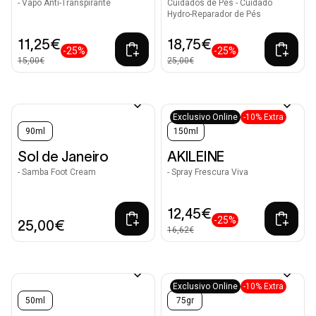
- Vapo Anti-Transpirante
Cuidados de Pés - Cuidado
Hydro-Reparador de Pés
11,25€
18,75€
-25%
-25%
15,00€
25,00€
Exclusivo Online
-10% Extra
90ml
150ml
Sol de Janeiro
AKILEINE
- Samba Foot Cream
- Spray Frescura Viva
12,45€
-25%
25,00€
16,62€
Exclusivo Online
-10% Extra
50ml
75gr