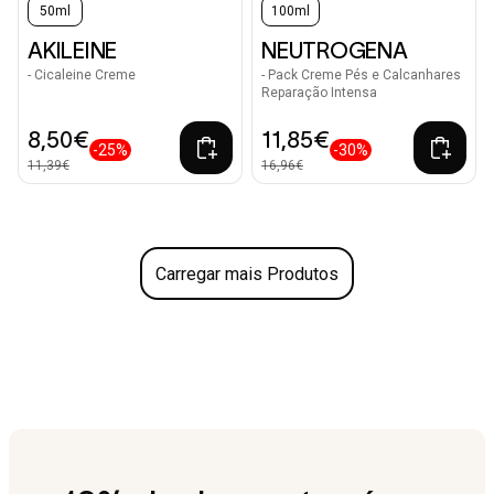
50ml
100ml
AKILEINE
NEUTROGENA
- Cicaleine Creme
- Pack Creme Pés e Calcanhares
Reparação Intensa
8,50€
11,85€
-25%
-30%
11,39€
16,96€
Carregar mais Produtos