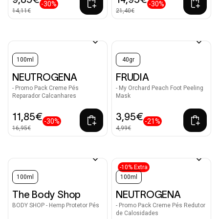
-30%
-30%
14,11€
21,40€
100ml
40gr
NEUTROGENA
FRUDIA
- Promo Pack Creme Pés
- My Orchard Peach Foot Peeling
Reparador Calcanhares
Mask
11,85€
3,95€
-30%
-21%
16,95€
4,99€
-10% Extra
100ml
100ml
The Body Shop
NEUTROGENA
BODY SHOP - Hemp Protetor Pés
- Promo Pack Creme Pés Redutor
de Calosidades