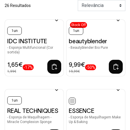
26 Resultados
Stock Off
1un
1un
IDC INSTITUTE
beautyblender
- Esponja Multifuncional (Cor
- Beautyblender Bio Pure
sortida)
1,65€
9,99€
-17%
-50%
1,99€
19,99€
1un
selected
REAL TECHNIQUES
ESSENCE
- Esponja de Maquilhagem -
- Esponja de Maquilhagem Make
Miracle Complexion Sponge
Up & Baking