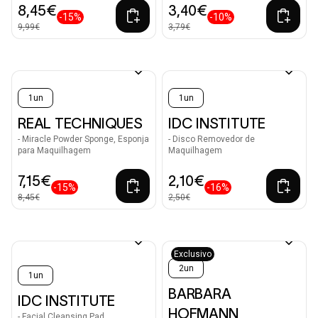
8,45€
3,40€
-15%
-10%
9,99€
3,79€
1un
1un
REAL TECHNIQUES
IDC INSTITUTE
- Miracle Powder Sponge, Esponja
- Disco Removedor de
para Maquilhagem
Maquilhagem
7,15€
2,10€
-15%
-16%
8,45€
2,50€
Exclusivo
2un
1un
BARBARA
IDC INSTITUTE
HOFMANN
- Facial Cleansing Pad