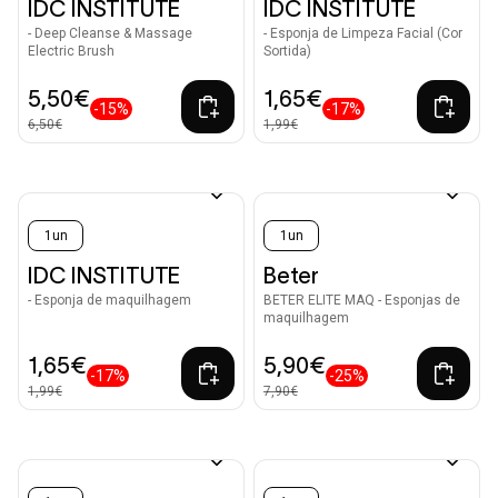
IDC INSTITUTE
IDC INSTITUTE
- Deep Cleanse & Massage
- Esponja de Limpeza Facial (Cor
Electric Brush
Sortida)
5,50€
1,65€
-15%
-17%
6,50€
1,99€
1un
1un
IDC INSTITUTE
Beter
- Esponja de maquilhagem
BETER ELITE MAQ - Esponjas de
maquilhagem
1,65€
5,90€
-17%
-25%
1,99€
7,90€