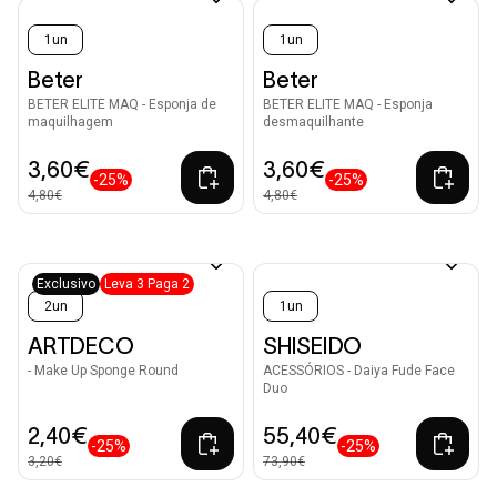
1un
1un
Beter
Beter
BETER ELITE MAQ - Esponja de
BETER ELITE MAQ - Esponja
maquilhagem
desmaquilhante
3,60€
3,60€
-25%
-25%
4,80€
4,80€
Exclusivo
Leva 3 Paga 2
2un
1un
ARTDECO
SHISEIDO
- Make Up Sponge Round
ACESSÓRIOS - Daiya Fude Face
Duo
2,40€
55,40€
-25%
-25%
3,20€
73,90€