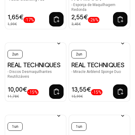
- Esponja de Maquilhagem
Redonda
1,65€
2,55€
-17%
-26%
1,99€
3,45€
2un
2un
REAL TECHNIQUES
REAL TECHNIQUES
- Discos Desmaquilhantes
- Miracle Airblend Sponge Duo
Reutilizáveis
10,00€
13,55€
-15%
-15%
11,78€
15,99€
1un
1un