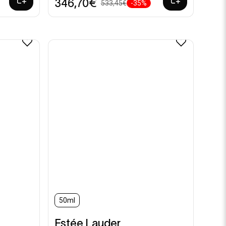
346,70€
533,45€
-35%
50ml
Estée Lauder