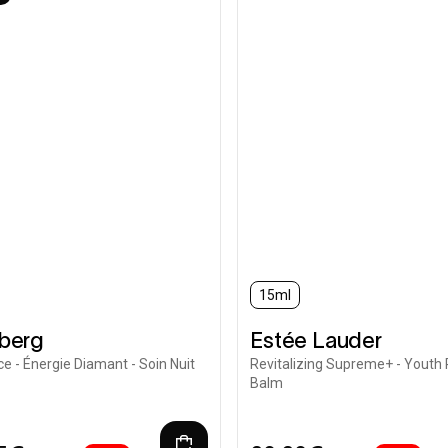
15ml
nberg
Estée Lauder
ce - Énergie Diamant - Soin Nuit
Revitalizing Supreme+ - Youth
Balm