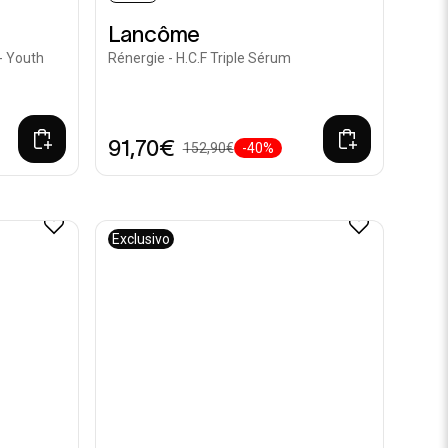
Lancôme
 Youth
Rénergie - H.C.F Triple Sérum
91,70€
152,90€
-40%
Exclusivo