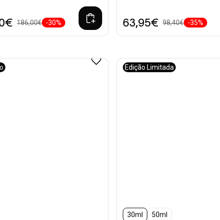
20€
63,95€
186,00€
-30%
98,40€
-35%
vo
Edição Limitada
30ml
50ml