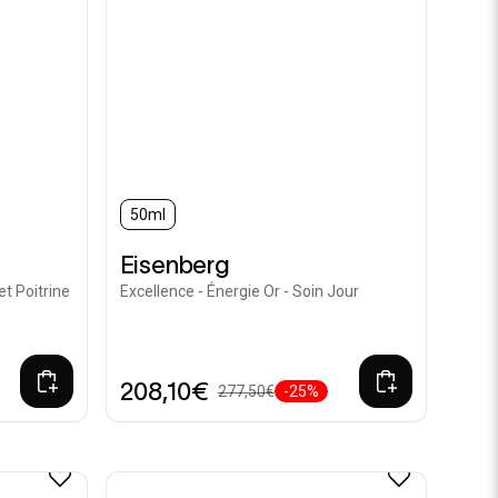
50ml
Eisenberg
et Poitrine
Excellence - Énergie Or - Soin Jour
208,10€
277,50€
-25%