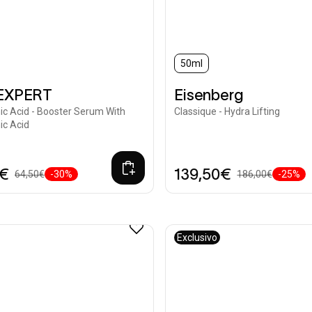
50ml
EXPERT
Eisenberg
ic Acid - Booster Serum With
Classique - Hydra Lifting
ic Acid
5€
139,50€
64,50€
-30%
186,00€
-25%
Exclusivo