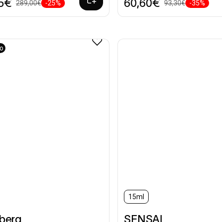
75€
60,60€
289,00€
-25%
93,30€
-35%
vo
15ml
nberg
SENSAI