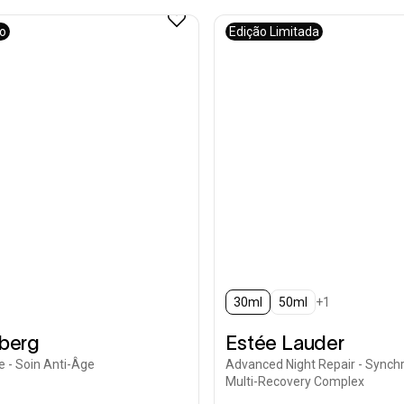
vo
Edição Limitada
30ml
50ml
+1
nberg
Estée Lauder
e - Soin Anti-Âge
Advanced Night Repair - Synch
Multi-Recovery Complex