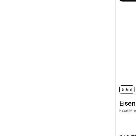
50ml
Eise
Excellen