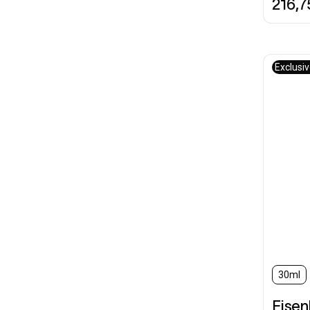
216,
Exclusi
30ml
Eise