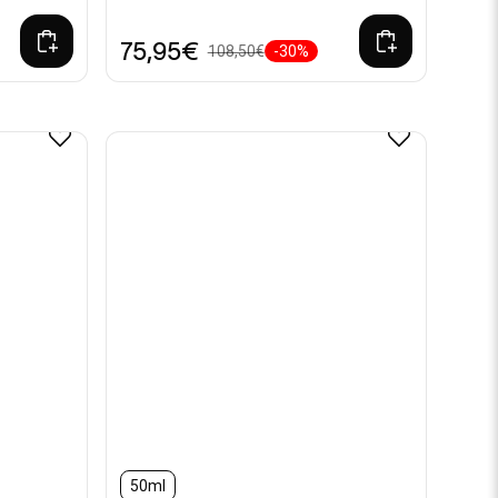
75,95€
108,50€
-30%
50ml