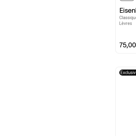
Eise
Classiqu
Lèvres
75,0
Exclusi