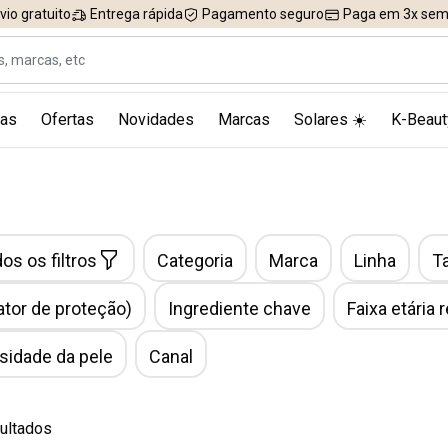
vio gratuito
Entrega rápida
Pagamento seguro
Paga em 3x sem 
as
Ofertas
Novidades
Marcas
Solares ☀️
K-Beaut
os os filtros
Categoria
Marca
Linha
T
ator de proteção)
Ingrediente chave
Faixa etária
idade da pele
Canal
ultados