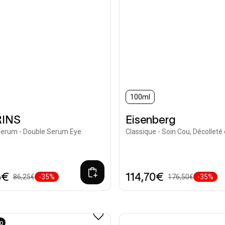
100ml
INS
Eisenberg
Serum - Double Serum Eye
Classique - Soin Cou, Décolleté 
5€
114,70€
86,25€
-35%
176,50€
-35%
vo