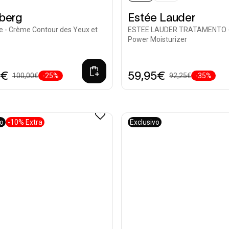
nberg
Estée Lauder
e - Crème Contour des Yeux et
ESTEE LAUDER TRATAMENTO -
Power Moisturizer
0€
59,95€
100,00€
-25%
92,25€
-35%
vo
-10% Extra
Exclusivo