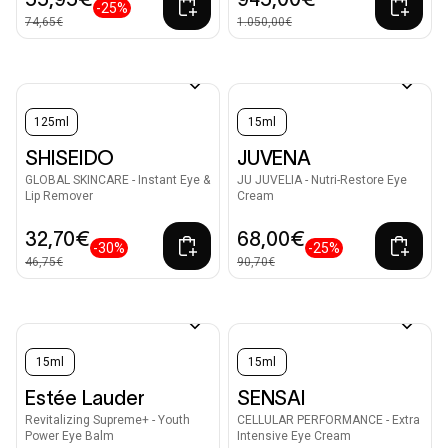
-25%
74,65€
1.050,00€
125ml
15ml
SHISEIDO
JUVENA
GLOBAL SKINCARE - Instant Eye &
JU JUVELIA - Nutri-Restore Eye
Lip Remover
Cream
32,70€
68,00€
-30%
-25%
46,75€
90,70€
15ml
15ml
Estée Lauder
SENSAI
Revitalizing Supreme+ - Youth
CELLULAR PERFORMANCE - Extra
Power Eye Balm
Intensive Eye Cream