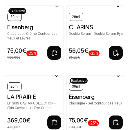
Exclusivo
30ml
20ml
Eisenberg
CLARINS
Classique - Crème Contour des
Double Serum - Double Serum Eye
Yeux et Lèvres
75,00€
56,05€
-25%
-35%
100,00€
86,25€
Exclusivo
20ml
30ml
LA PRAIRIE
Eisenberg
LP SKIN CAVIAR COLLECTION -
Classique - Gel Contour des Yeux
Skin Caviar Luxe Eye Cream
369,00€
75,00€
-25%
410,00€
100,00€