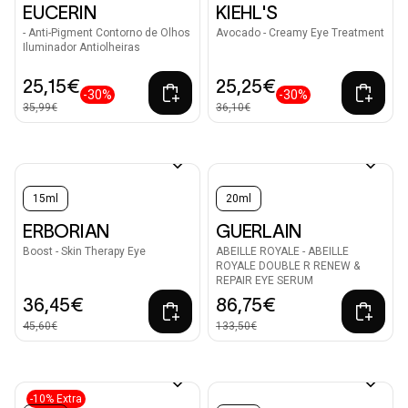
EUCERIN
KIEHL'S
- Anti-Pigment Contorno de Olhos
Avocado - Creamy Eye Treatment
Iluminador Antiolheiras
25,15€
25,25€
-30%
-30%
35,99€
36,10€
15ml
20ml
ERBORIAN
GUERLAIN
Boost - Skin Therapy Eye
ABEILLE ROYALE - ABEILLE
ROYALE DOUBLE R RENEW &
REPAIR EYE SERUM
36,45€
86,75€
45,60€
133,50€
-10% Extra