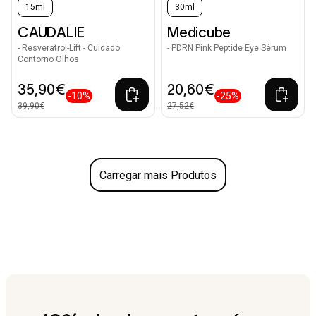
15ml
30ml
CAUDALIE
Medicube
- Resveratrol-Lift - Cuidado
- PDRN Pink Peptide Eye Sérum
Contorno Olhos
35,90€
20,60€
-10%
-25%
39,90€
27,52€
Carregar mais Produtos