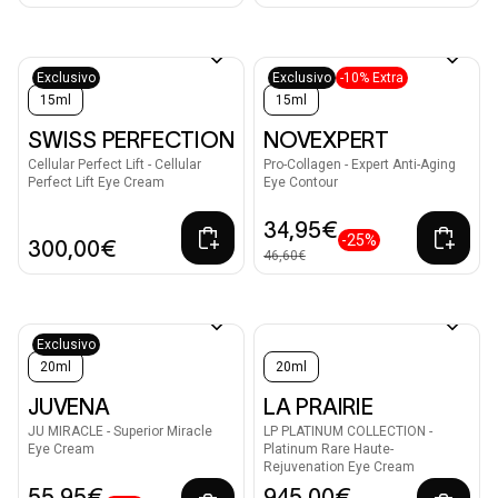
Exclusivo
Exclusivo
-10% Extra
15ml
15ml
SWISS PERFECTION
NOVEXPERT
Cellular Perfect Lift - Cellular
Pro-Collagen - Expert Anti-Aging
Perfect Lift Eye Cream
Eye Contour
34,95€
-25%
300,00€
46,60€
Exclusivo
20ml
20ml
JUVENA
LA PRAIRIE
JU MIRACLE - Superior Miracle
LP PLATINUM COLLECTION -
Eye Cream
Platinum Rare Haute-
Rejuvenation Eye Cream
55,95€
945,00€