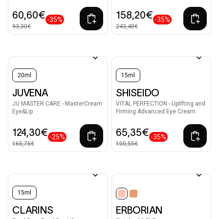
60,60€
158,20€
-35%
-35%
93,30€
243,40€
20ml
15ml
JUVENA
SHISEIDO
JU MASTER CARE - MasterCream
VITAL PERFECTION - Uplifting and
Eye&Lip
Firming Advanced Eye Cream
124,30€
65,35€
-25%
-35%
165,75€
100,55€
15ml
selected
CLARINS
ERBORIAN