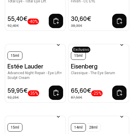
Total Eye - Total Eye Lift
Finish - CC EYE
55,40€
30,60€
-40%
92,40€
38,30€
Exclusivo
15ml
15ml
Estée Lauder
Eisenberg
Advanced Night Repair - Eye Lift+
Classique - The Eye Serum
Sculpt Cream
59,95€
65,60€
-35%
-25%
92,25€
87,50€
15ml
14ml
28ml