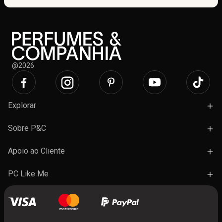
@2026
Explorar
Campanhas
Sobre P&C
Novidades
Lojas e Ações
Apoio ao Cliente
Marcas
Trabalhe Connosco
Termos e Condições Gerais de Venda
PC Like Me
Presentes
FAQ's
A minha conta
Contactos
Benefícios do programa