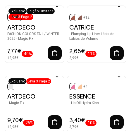
Exclusivo
Edição Limitada
Leva 3 Paga 2
5ml
+12
selected
ARTDECO
CATRICE
FASHION COLORS FALL/ WINTER
- Plumping Lip Liner Lápis de
2025 - Magic Fix
Lábios de Volume
7,77€
2,65€
-40%
-11%
12,95€
2,99€
Exclusivo
Leva 3 Paga 2
+4
selected
selected
ARTDECO
ESSENCE
- Magic Fix
- Lip Oil Hydra Kiss
9,70€
3,40€
-25%
-10%
12,95€
3,79€