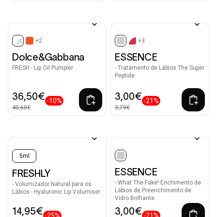
+2
+3
selected
selected
Dolce&Gabbana
ESSENCE
FRESH - Lip Oil Pumpler
- Tratamento de Lábios The Super
Peptide
36,50€
3,00€
-10%
-21%
40,60€
3,79€
5ml
selected
ESSENCE
FRESHLY
- What The Fake! Enchimento de
- Volumizador Natural para os
Lábios de Preenchimento de
Lábios - Hyaluronic Lip Volumiser
Vidro Brilhante
14,95€
3,00€
-25%
-21%