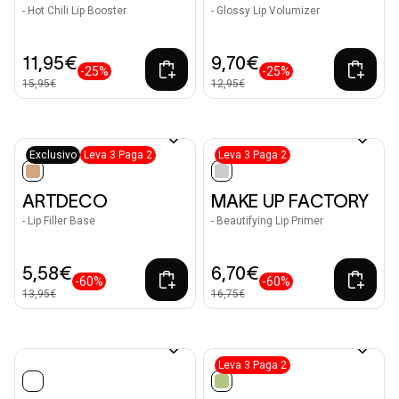
- Hot Chili Lip Booster
- Glossy Lip Volumizer
11,95€
9,70€
-25%
-25%
15,95€
12,95€
Exclusivo
Leva 3 Paga 2
Leva 3 Paga 2
selected
selected
ARTDECO
MAKE UP FACTORY
- Lip Filler Base
- Beautifying Lip Primer
5,58€
6,70€
-60%
-60%
13,95€
16,75€
Leva 3 Paga 2
selected
selected