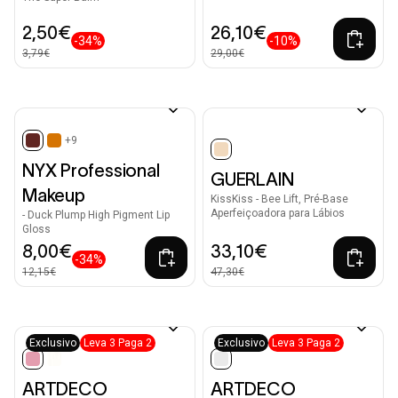
2,50€
26,10€
-34%
-10%
3,79€
29,00€
+9
selected
selected
NYX Professional
GUERLAIN
Makeup
KissKiss - Bee Lift, Pré-Base
Aperfeiçoadora para Lábios
- Duck Plump High Pigment Lip
Gloss
8,00€
33,10€
-34%
12,15€
47,30€
Exclusivo
Leva 3 Paga 2
Exclusivo
Leva 3 Paga 2
selected
selected
ARTDECO
ARTDECO