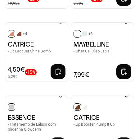
19,95€
3,79€
+4
+3
selected
selected
CATRICE
MAYBELLINE
- Lip Lacquer Shine Bomb
- Lifter Gel Óleo Labial
4,50€
-15%
7,99€
5,29€
selected
selected
ESSENCE
CATRICE
- Tratamento de Lábios com
- Lip Booster Plump It Up
Glicerina Glowcerin