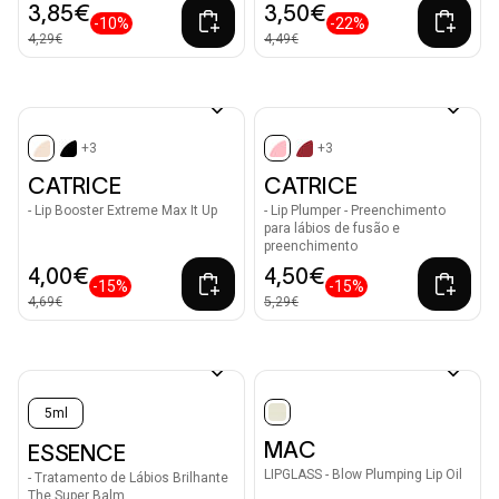
3,85€
3,50€
-10%
-22%
4,29€
4,49€
+3
+3
selected
selected
CATRICE
CATRICE
- Lip Booster Extreme Max It Up
- Lip Plumper - Preenchimento
para lábios de fusão e
preenchimento
4,00€
4,50€
-15%
-15%
4,69€
5,29€
5ml
selected
MAC
ESSENCE
LIPGLASS - Blow Plumping Lip Oil
- Tratamento de Lábios Brilhante
The Super Balm