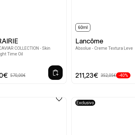
60ml
RAIRIE
Lancôme
 CAVIAR COLLECTION - Skin
Absolue - Creme Textura Leve
ight Time Oil
00€
211,23€
570,00€
352,05€
-40%
Exclusivo