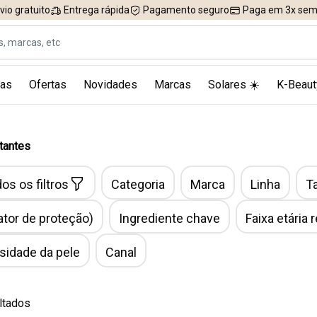
vio gratuito
Entrega rápida
Pagamento seguro
Paga em 3x sem 
as
Ofertas
Novidades
Marcas
Solares ☀️
K-Beaut
tantes
os os filtros
Categoria
Marca
Linha
T
ator de proteção)
Ingrediente chave
Faixa etária
idade da pele
Canal
ltados