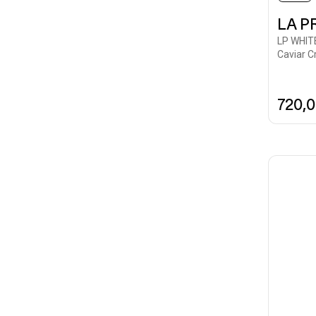
LA P
LP WHIT
Caviar C
720,