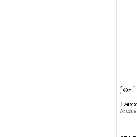
60ml
Lanc
Absolue 