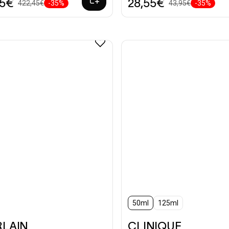
55€
28,55€
422,45€
-35%
43,95€
-35%
50ml
125ml
RLAIN
CLINIQUE