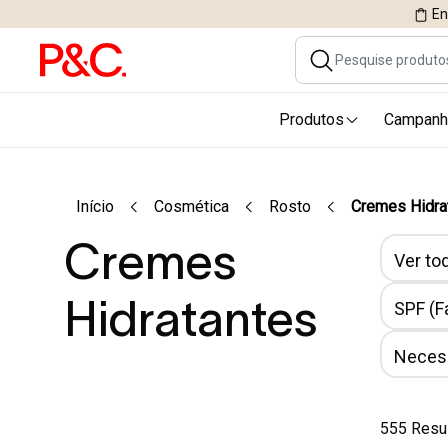
En
Produtos
Campanh
Início
Cosmética
Rosto
Cremes Hidra
Cremes
Ver tod
Hidratantes
SPF (F
Necess
555 Resu