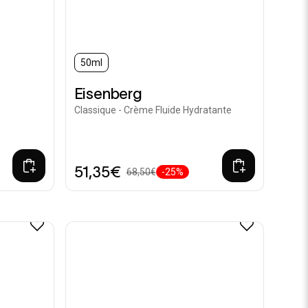
50ml
Eisenberg
Classique - Crème Fluide Hydratante
51,35€
68,50€
-25%