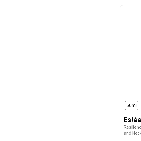
50ml
Estée
Resilien
and Nec