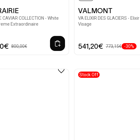
RAIRIE
VALMONT
E CAVIAR COLLECTION - White
VA ELIXIR DES GLACIERS - Elixir
reme Extraordinaire
Visage
00€
541,20€
800,00€
773,15€
-30%
Stock Off