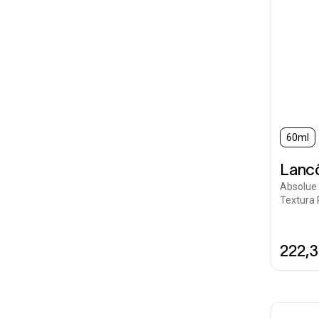
60ml
Lanc
Absolue
Textura 
222,