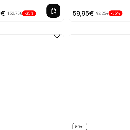
5€
59,95€
152,75€
-35%
92,25€
-35%
50ml