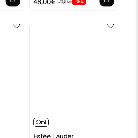
48,00€
73,85€
-35%
50ml
Estée Lauder