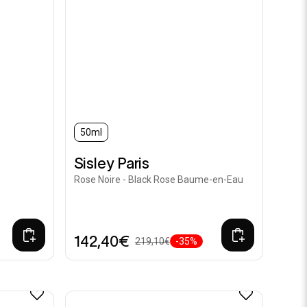
50ml
Sisley Paris
Rose Noire - Black Rose Baume-en-Eau
142,40€
219,10€
-35%