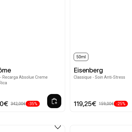
50ml
ôme
Eisenberg
 - Recarga Absolue Creme
Classique - Soin Anti-Stress
Rica
30€
119,25€
342,00€
-35%
159,00€
-25%