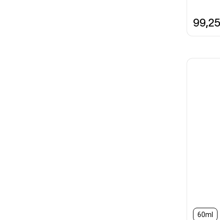
99,2
60ml