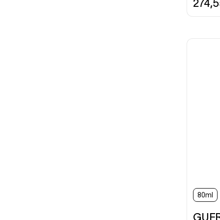
274,
80ml
GUE