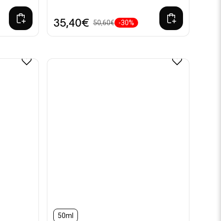
35,40€
50,60€
-30%
50ml