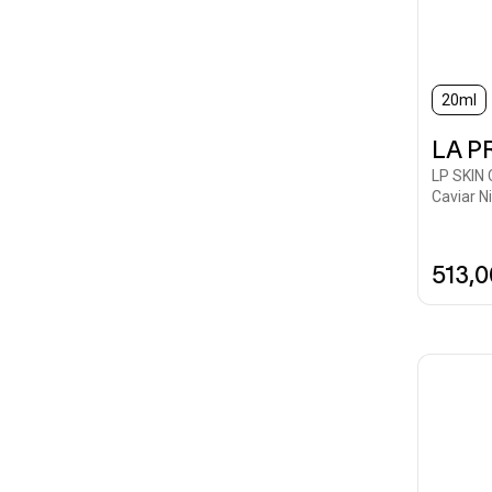
20ml
LA P
LP SKIN
Caviar N
513,