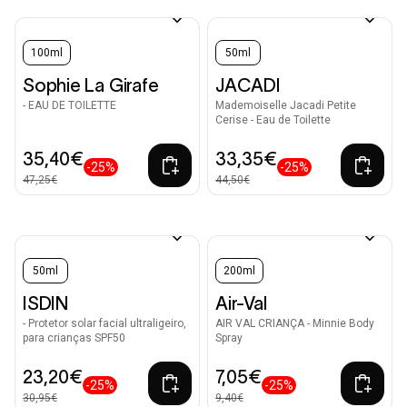
100ml
50ml
Sophie La Girafe
JACADI
- EAU DE TOILETTE
Mademoiselle Jacadi Petite
Cerise - Eau de Toilette
35,40€
33,35€
-25%
-25%
47,25€
44,50€
50ml
200ml
ISDIN
Air-Val
- Protetor solar facial ultraligeiro,
AIR VAL CRIANÇA - Minnie Body
para crianças SPF50
Spray
23,20€
7,05€
-25%
-25%
30,95€
9,40€