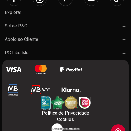
Explorar
Campanhas
Sobre P&C
Novidades
Lojas e Ações
Apoio ao Cliente
Marcas
Trabalhe Connosco
Termos e Condições Gerais de Venda
PC Like Me
Presentes
FAQ's
A minha conta
Contactos
Benefícios do programa
Política de Privacidade
Cookies