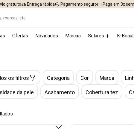
vio gratuito
Entrega rápida
Pagamento seguro
Paga em 3x sem 
as
Ofertas
Novidades
Marcas
Solares ☀️
K-Beaut
os os filtros
Categoria
Cor
Marca
Lin
idade da pele
Acabamento
Cobertura tez
C
ltados