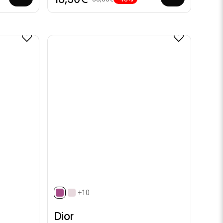
+10
selected
Dior