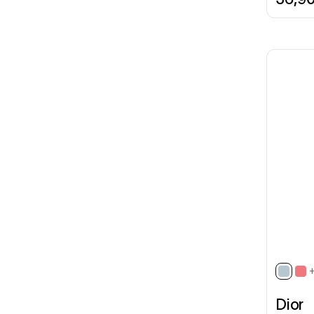
selec
Dior