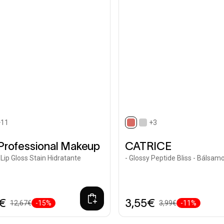
+11
+3
selected
Professional Makeup
CATRICE
. - Lip Gloss Stain Hidratante
- Glossy Peptide Bliss - Bálsam
5€
3,55€
12,67€
-15%
3,99€
-11%