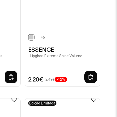
+6
selected
ESSENCE
os
- Lipgloss Extreme Shine Volume
2,20€
2,49€
-12%
Edição Limitada