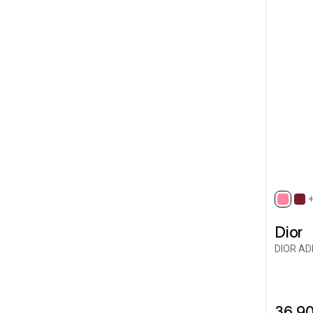
selec
Dior
DIOR ADD
36,9