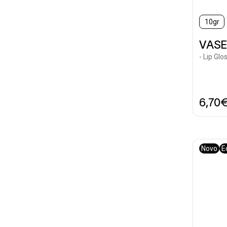
10gr
VASE
- Lip Gl
6,70
Novo
E