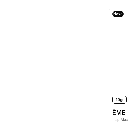
Novo
10gr
ÈME
- Lip Ma