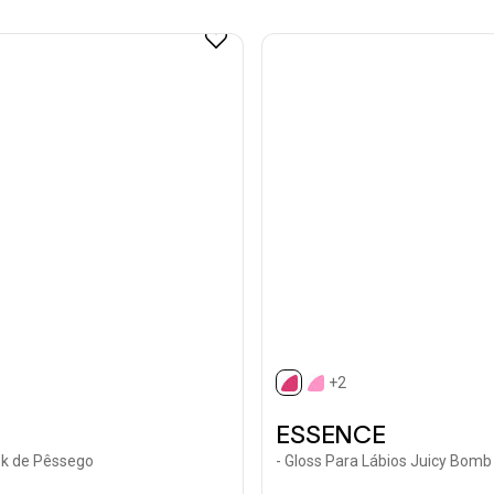
+2
selected
ESSENCE
sk de Pêssego
- Gloss Para Lábios Juicy Bomb