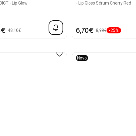
ICT - Lip Glow
- Lip Gloss Sérum Cherry Red
5€
6,70€
48,10€
8,99€
-25%
Novo