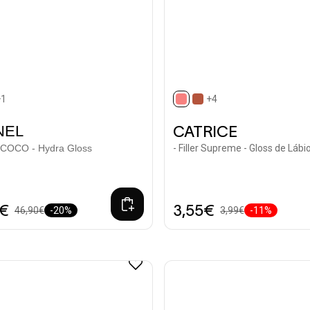
+1
+4
ted
selected
NEL
CATRICE
OCO - Hydra Gloss
- Filler Supreme - Gloss de Lábi
0€
3,55€
46,90€
-20%
3,99€
-11%