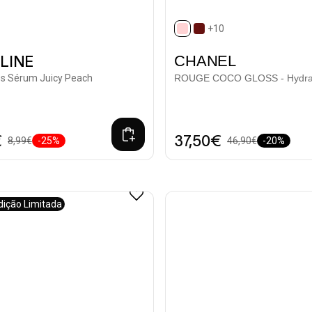
+10
selected
CHANEL
LINE
oss Sérum Juicy Peach
ROUGE COCO GLOSS - Hydra
€
37,50€
8,99€
-25%
46,90€
-20%
dição Limitada