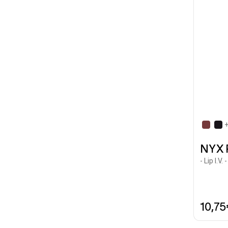
NYX 
- Lip I.V
10,7