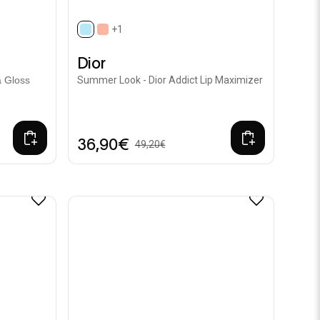
+1
selected
Dior
 Gloss
Summer Look - Dior Addict Lip Maximizer
36,90€
49,20€