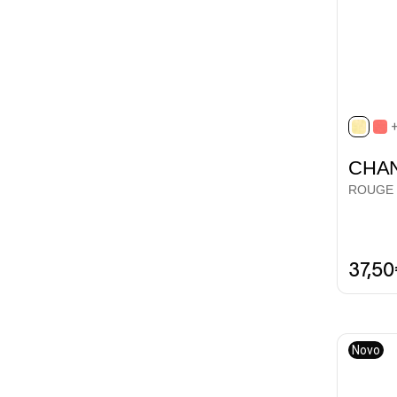
selec
CHA
ROUGE C
37,5
Novo