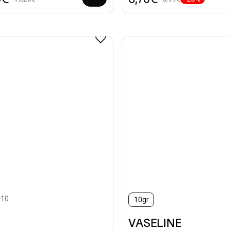
+10
10gr
ted
VASELINE