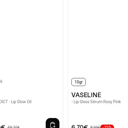
+6
10gr
ted
VASELINE
ICT - Lip Glow Oil
- Lip Gloss Sérum Rosy Pink
0€
6,70€
49,20€
8,99€
-25%