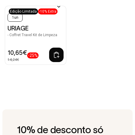
Edição Limitada
-10% Extra
1un
URIAGE
- Coffret Travel Kit de Limpeza
10,65€
-25%
14,24€
10% de desconto só