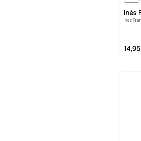
Inês 
Ines Fra
14,9