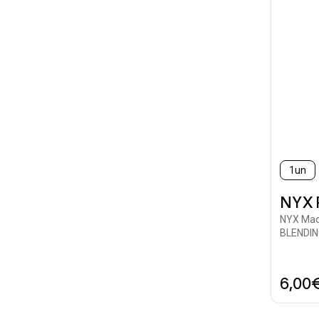
1un
NYX 
NYX Maq
BLENDI
6,00