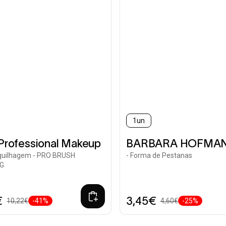
1un
Professional Makeup
BARBARA HOFMA
uilhagem - PRO BRUSH
- Forma de Pestanas
NG
€
3,45€
10,22€
-41%
4,60€
-25%