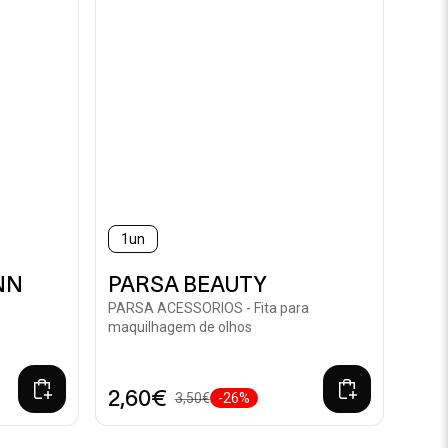
1un
NN
PARSA BEAUTY
PARSA ACESSORIOS - Fita para
maquilhagem de olhos
2,60€
3,50€
-26%