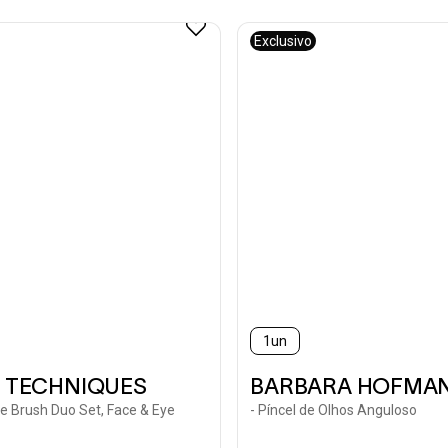
Exclusivo
1un
 TECHNIQUES
BARBARA HOFMA
re Brush Duo Set, Face & Eye
- Píncel de Olhos Anguloso