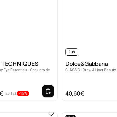
1un
 TECHNIQUES
Dolce&Gabbana
ay Eye Essentials - Conjunto de
CLASSIC - Brow & Liner Beauty
5€
40,60€
25,12€
-15%