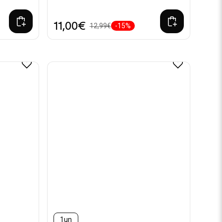
11,00€
12,99€
-15%
1un