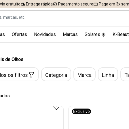
vio gratuito
Entrega rápida
Pagamento seguro
Paga em 3x sem 
as
Ofertas
Novidades
Marcas
Solares ☀️
K-Beaut
is de Olhos
os os filtros
Categoria
Marca
Linha
T
tados
Exclusivo