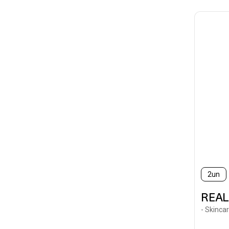
2un
REAL
- Skinca