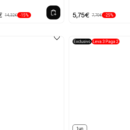
€
5,75€
14,32€
-15%
7,70€
-25%
Exclusivo
Leva 3 Paga 2
1un