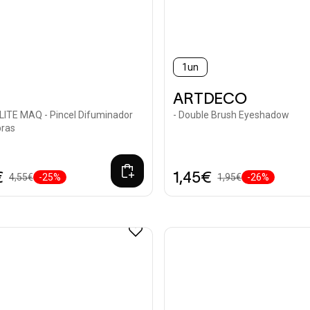
1un
ARTDECO
ITE MAQ - Pincel Difuminador
- Double Brush Eyeshadow
ras
€
1,45€
4,55€
-25%
1,95€
-26%