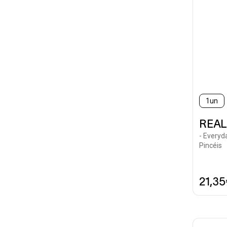
1un
REAL
- Everyd
Pincéis
21,3