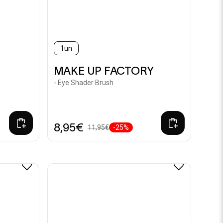
1un
MAKE UP FACTORY
- Eye Shader Brush
8,95€
11,95€
-25%