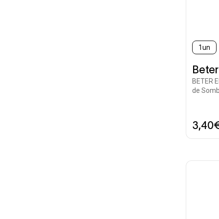
1un
Beter
BETER EL
de Somb
3,40