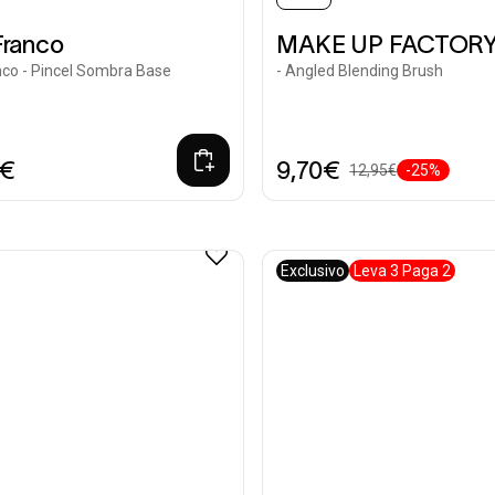
Franco
MAKE UP FACTOR
nco - Pincel Sombra Base
- Angled Blending Brush
5€
9,70€
12,95€
-25%
Exclusivo
Leva 3 Paga 2