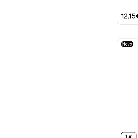
12,15
Novo
1un