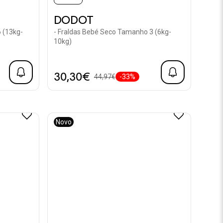
DODOT
 (13kg-
- Fraldas Bebé Seco Tamanho 3 (6kg-
10kg)
30,30€
44,97€
-33%
Novo