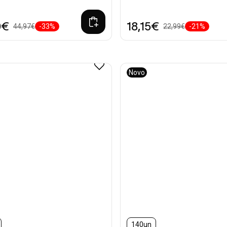
0€
18,15€
44,97€
-33%
22,99€
-21%
Novo
140un