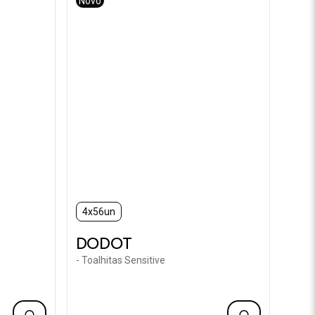
Novo
4x56un
DODOT
- Toalhitas Sensitive