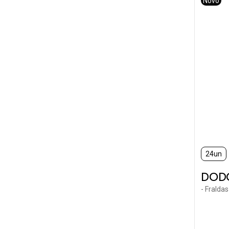
Novo
24un
DOD
- Fralda