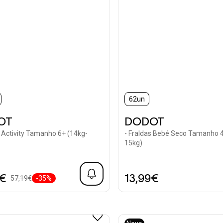
62un
OT
DODOT
s Activity Tamanho 6+ (14kg-
- Fraldas Bebé Seco Tamanho 4
15kg)
0€
13,99€
57,19€
-35%