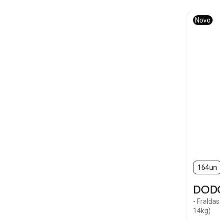
Novo
164un
DOD
- Fralda
14kg)