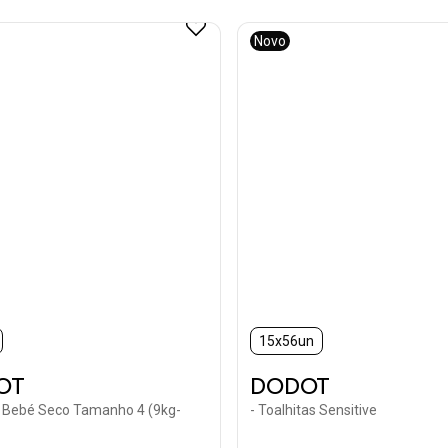
Novo
15x56un
OT
DODOT
s Bebé Seco Tamanho 4 (9kg-
- Toalhitas Sensitive