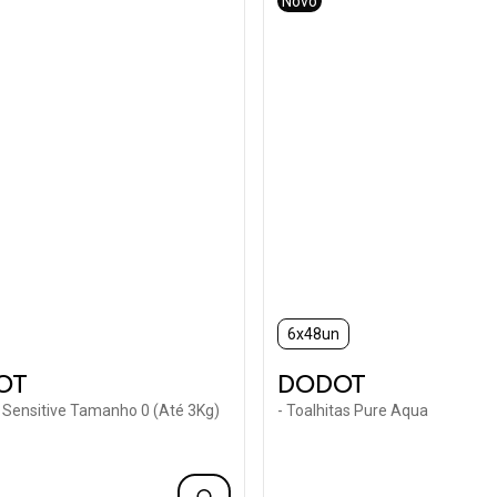
Novo
6x48un
OT
DODOT
s Sensitive Tamanho 0 (Até 3Kg)
- Toalhitas Pure Aqua