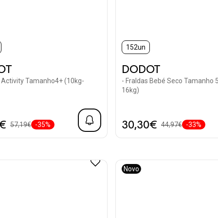
152un
OT
DODOT
s Activity Tamanho4+ (10kg-
- Fraldas Bebé Seco Tamanho 5
16kg)
0€
30,30€
57,19€
-35%
44,97€
-33%
Novo