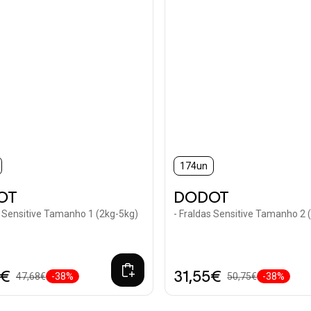
174un
OT
DODOT
s Sensitive Tamanho 1 (2kg-5kg)
- Fraldas Sensitive Tamanho 2 
0€
31,55€
47,68€
-38%
50,75€
-38%