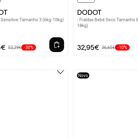
OT
DODOT
s Sensitive Tamanho 3 (6kg-10kg)
- Fraldas Bebé Seco Tamanho 6
18kg)
5€
32,95€
52,29€
-30%
36,65€
-10%
Novo