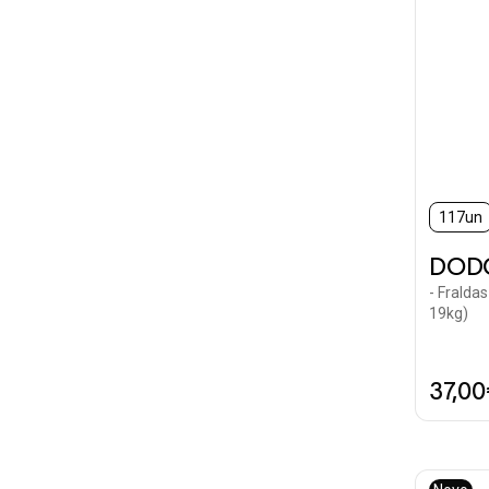
117un
DOD
- Fralda
19kg)
37,0