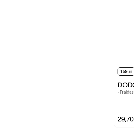
168un
DOD
- Fralda
29,7