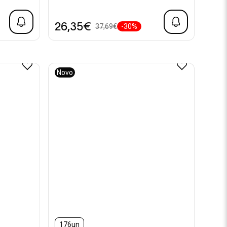
26,35€
37,69€
-30%
Novo
176un