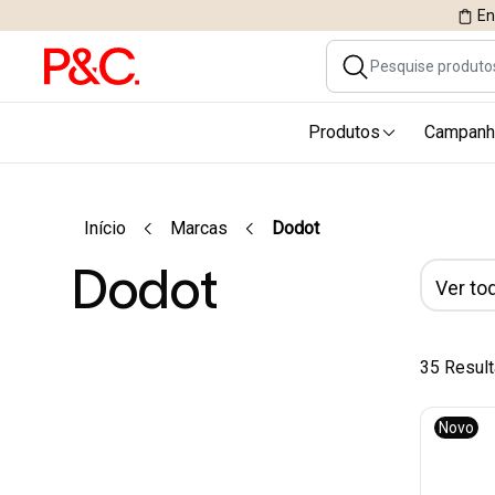
En
Produtos
Campanh
Início
Marcas
Dodot
Dodot
Ver tod
35 Resul
Novo