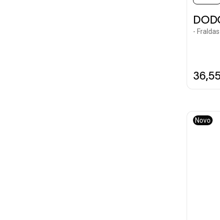
DOD
- Fralda
36,5
Novo