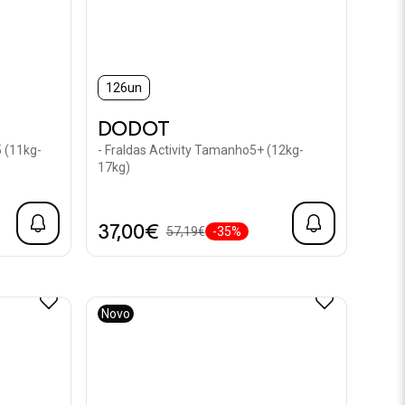
126un
DODOT
 (11kg-
- Fraldas Activity Tamanho5+ (12kg-
17kg)
37,00€
57,19€
-35%
Novo