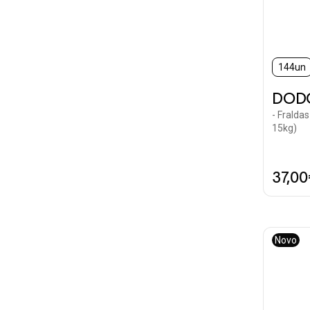
144un
DOD
- Fralda
15kg)
37,0
Novo