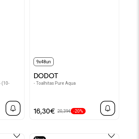
9x48un
DODOT
 (10-
- Toalhitas Pure Aqua
16,30€
20,39€
-20%