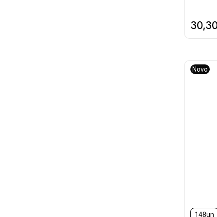
30,3
Novo
148un