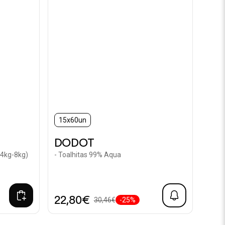
15x60un
DODOT
(4kg-8kg)
- Toalhitas 99% Aqua
22,80€
30,46€
-25%