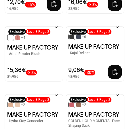
12,70€
16,06€
-25%
-30%
16,95€
22,95€
Exclusivo
Leva 3 Paga 2
Exclusivo
Leva 3 Paga 2
+6
+4
selected
selected
MAKE UP FACTORY
MAKE UP FACTORY
- Kajal Definer
- Artist Powder Blush
15,36€
9,06€
-30%
-30%
21,95€
12,95€
Exclusivo
Leva 3 Paga 2
Exclusivo
Leva 3 Paga 2
+2
+2
selected
selected
MAKE UP FACTORY
MAKE UP FACTORY
- Hydra Stay Concealer
GOLDEN HOUR MOMENTS - Face
Shaping Stick