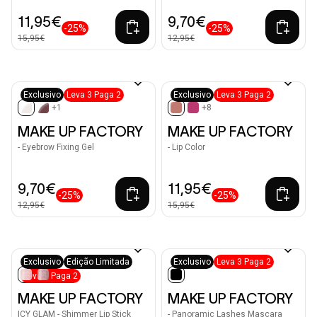
11,95€
9,70€
-25%
-25%
15,95€
12,95€
Exclusivo
Leva 3 Paga 2
Exclusivo
Leva 3 Paga 2
+1
+8
selected
selected
MAKE UP FACTORY
MAKE UP FACTORY
- Eyebrow Fixing Gel
- Lip Color
9,70€
11,95€
-25%
-25%
12,95€
15,95€
Exclusivo
Edição Limitada
Exclusivo
Leva 3 Paga 2
Leva 3 Paga 2
selected
selected
MAKE UP FACTORY
MAKE UP FACTORY
ICY GLAM - Shimmer Lip Stick
- Panoramic Lashes Mascara