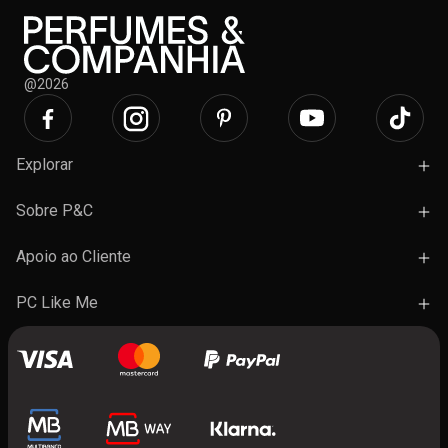
@2026
Explorar
Campanhas
Sobre P&C
Novidades
Lojas e Ações
Apoio ao Cliente
Marcas
Trabalhe Connosco
Termos e Condições Gerais de Venda
PC Like Me
Presentes
FAQ's
A minha conta
Contactos
Benefícios do programa