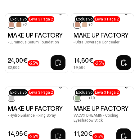
Exclusivo
Leva 3 Paga 2
Exclusivo
Leva 3 Paga 2
+2
+2
selected
selected
MAKE UP FACTORY
MAKE UP FACTORY
- Luminous Serum Foundation
- Ultra Coverage Concealer
24,00€
14,60€
-25%
-25%
32,00€
19,50€
Exclusivo
Leva 3 Paga 2
Exclusivo
Leva 3 Paga 2
+10
selected
selected
MAKE UP FACTORY
MAKE UP FACTORY
- Hydro Balance Fixing Spray
VACAY DREAMIN - Cooling
Eyeshadow Stick
14,95€
11,20€
-25%
-25%