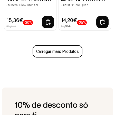
- Mineral Glow Bronzer
- Artist Studio Quad
15,36€
14,20€
-30%
-25%
21,95€
18,95€
Carregar mais Produtos
10% de desconto só