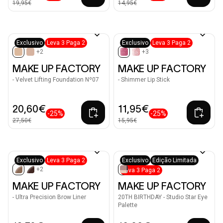
19,95€
14,95€
Exclusivo
Leva 3 Paga 2
Exclusivo
Leva 3 Paga 2
+2
+3
selected
selected
MAKE UP FACTORY
MAKE UP FACTORY
- Velvet Lifting Foundation Nº07
- Shimmer Lip Stick
20,60€
11,95€
-25%
-25%
27,50€
15,95€
Exclusivo
Leva 3 Paga 2
Exclusivo
Edição Limitada
+2
Leva 3 Paga 2
selected
selected
MAKE UP FACTORY
MAKE UP FACTORY
- Ultra Precision Brow Liner
20TH BIRTHDAY - Studio Star Eye
Palette