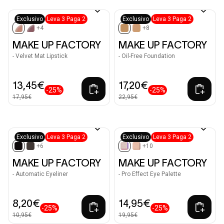
Exclusivo
Leva 3 Paga 2
Exclusivo
Leva 3 Paga 2
+4
+8
selected
selected
MAKE UP FACTORY
MAKE UP FACTORY
- Velvet Mat Lipstick
- Oil-Free Foundation
13,45€
17,20€
-25%
-25%
17,95€
22,95€
Exclusivo
Leva 3 Paga 2
Exclusivo
Leva 3 Paga 2
+6
+10
selected
selected
MAKE UP FACTORY
MAKE UP FACTORY
- Automatic Eyeliner
- Pro Effect Eye Palette
8,20€
14,95€
-25%
-25%
10,95€
19,95€