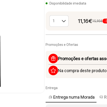
Disponibilidade imediata
11,16€
15,95€
-
Promoções e Ofertas
Promoções e ofertas ass
Na compra deste produt
Entrega
Entrega numa Morada
R