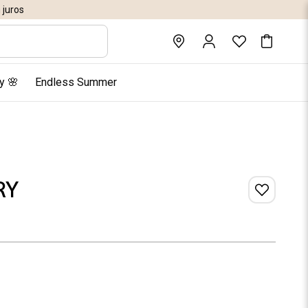
juros
y 🌸
Endless Summer
RY