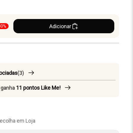
Adicionar
30%
ociadas
(3)
o ganha
11
pontos Like Me!
ecolha em Loja