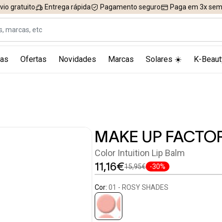
vio gratuito
Entrega rápida
Pagamento seguro
Paga em 3x sem 
as
Ofertas
Novidades
Marcas
Solares ☀️
K-Beaut
MAKE UP FACTO
Color Intuition Lip Balm
11,16€
15,95€
-30%
Cor:
01 - ROSY SHADES
selected