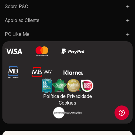
Campanhas
Sobre P&C
Novidades
Lojas e Ações
Apoio ao Cliente
Marcas
Trabalhe Connosco
Termos e Condições Gerais de Venda
PC Like Me
Presentes
FAQ's
A minha conta
Contactos
Benefícios do programa
Política de Privacidade
Cookies