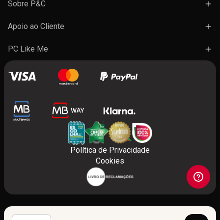
Campanhas
Sobre P&C
Novidades
Lojas e Ações
Apoio ao Cliente
Marcas
Trabalhe Connosco
Termos e Condições Gerais de Venda
PC Like Me
Presentes
FAQ's
A minha conta
Contactos
Benefícios do programa
Política de Privacidade
Cookies