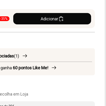
Adicionar
-35%
ociadas
(1)
o ganha
60
pontos Like Me!
ecolha em Loja