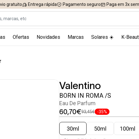
vio gratuito
Entrega rápida
Pagamento seguro
Paga em 3x sem 
as
Ofertas
Novidades
Marcas
Solares ☀️
K-Beaut
r
Valentino
BORN IN ROMA /S
Eau De Parfum
60,70€
93,45€
-35%
30ml
50ml
100ml