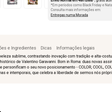
Envio Normal em 48h úteis*
, grátis ac
*Em períodos como Black Friday e Nata
Consulta mais informações em:
Entregas numa Morada
ões e Ingredientes
Dicas
Informações legais
leza sublime, contrastando inovação com tradição e alta-costura
o histórico de Valentino Garavanni. Born in Roma: duas novas assi
o e personificam o seu novo posicionamento - COLOR, COOL, 
nas e intemporais, que celebra a liberdade de sermos nós própri