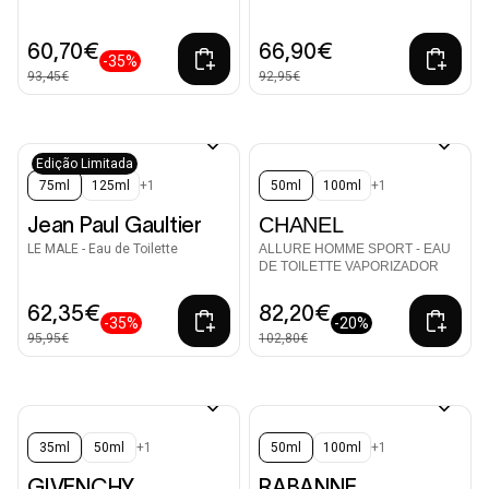
60,70€
66,90€
-35%
93,45€
92,95€
Edição Limitada
75ml
125ml
+1
50ml
100ml
+1
Jean Paul Gaultier
CHANEL
LE MALE - Eau de Toilette
ALLURE HOMME SPORT - EAU
DE TOILETTE VAPORIZADOR
62,35€
82,20€
-35%
-20%
95,95€
102,80€
35ml
50ml
+1
50ml
100ml
+1
GIVENCHY
RABANNE