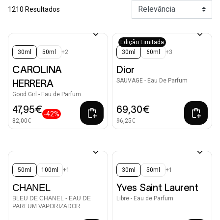
1210 Resultados
Edição Limitada
30ml
50ml
+2
30ml
60ml
+3
CAROLINA
Dior
SAUVAGE - Eau De Parfum
HERRERA
Good Girl - Eau de Parfum
47,95€
69,30€
-42%
82,00€
96,25€
50ml
100ml
+1
30ml
50ml
+1
CHANEL
Yves Saint Laurent
BLEU DE CHANEL - EAU DE
Libre - Eau de Parfum
PARFUM VAPORIZADOR