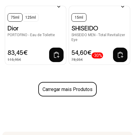
75ml
125ml
15ml
Dior
SHISEIDO
PORTOFINO - Eau de Toilette
SHISEIDO MEN - Total Revitalizer
Eye
83,45€
54,60€
-30%
115,95€
78,05€
Carregar mais Produtos