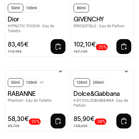
50ml
100ml
80ml
Dior
GIVENCHY
HYPNOTIC POISON - Eau de
IRRESISTIBLE - Eau de Parfum
Toilette
83,45€
102,10€
-35%
115,95€
157,15€
50ml
100ml
+1
100ml
200ml
RABANNE
Dolce&Gabbana
Phantom - Eau de Toilette
K BY DOLCE&GABBANA - Eau de
Parfum
58,30€
85,90€
-35%
-38%
89,70€
138,60€