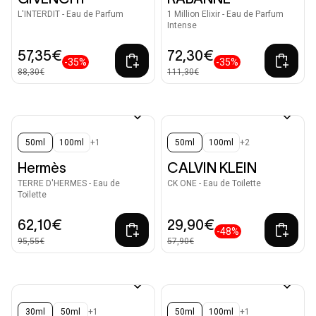
L'INTERDIT - Eau de Parfum
1 Million Elixir - Eau de Parfum
Intense
57,35€
72,30€
-35%
-35%
88,30€
111,30€
50ml
100ml
+1
50ml
100ml
+2
Hermès
CALVIN KLEIN
TERRE D'HERMES - Eau de
CK ONE - Eau de Toilette
Toilette
62,10€
29,90€
-48%
95,55€
57,90€
30ml
50ml
+1
50ml
100ml
+1