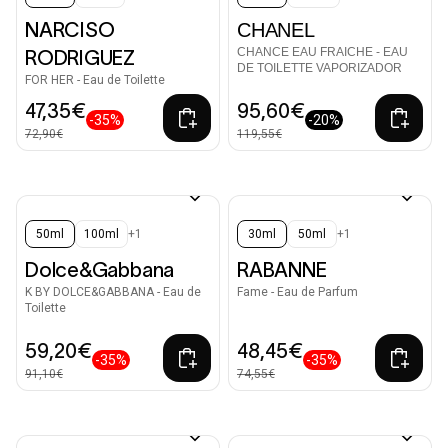
NARCISO
CHANEL
CHANCE EAU FRAICHE - EAU
RODRIGUEZ
DE TOILETTE VAPORIZADOR
FOR HER - Eau de Toilette
47,35€
95,60€
-35%
-20%
72,90€
119,55€
50ml
100ml
+1
30ml
50ml
+1
Dolce&Gabbana
RABANNE
K BY DOLCE&GABBANA - Eau de
Fame - Eau de Parfum
Toilette
59,20€
48,45€
-35%
-35%
91,10€
74,55€