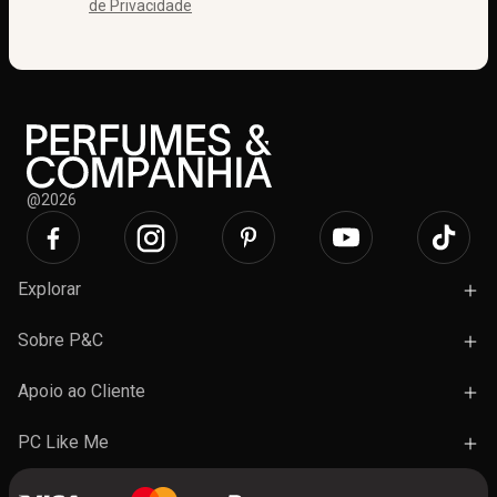
de Privacidade
@2026
Explorar
Campanhas
Sobre P&C
Novidades
Lojas e Ações
Apoio ao Cliente
Marcas
Trabalhe Connosco
Termos e Condições Gerais de Venda
PC Like Me
Presentes
FAQ's
A minha conta