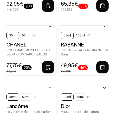
92,95€
65,35€
-20%
-35%
116,20€
100,55€
35ml
50ml
+2
50ml
100ml
+1
CHANEL
RABANNE
COCO MADEMOISELLE - EAU
INVICTUS - Eau de toilette Natural
DE PARFUM VAPORIZADOR
Spray
77,75€
49,95€
-20%
-46%
97,20€
92,70€
30ml
50ml
+3
30ml
50ml
+2
Lancôme
Dior
La Vie est Belle - Eau de Parfum
MISS DIOR - Eau de Parfum