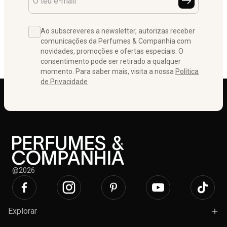
Ao subscreveres a newsletter, autorizas receber
comunicações da Perfumes & Companhia com
novidades, promoções e ofertas especiais. O
consentimento pode ser retirado a qualquer
momento. Para saber mais, visita a nossa
Política
de Privacidade
@2026
Explorar