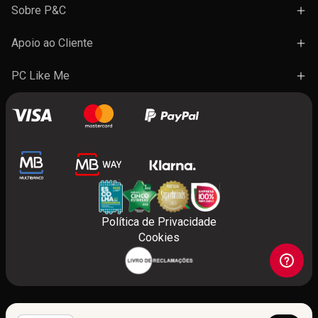
Campanhas
Sobre P&C
Novidades
Lojas e Ações
Apoio ao Cliente
Marcas
Trabalhe Connosco
Termos e Condições Gerais de Venda
PC Like Me
Presentes
FAQ's
A minha conta
Contactos
Benefícios do programa
Política de Privacidade
Cookies