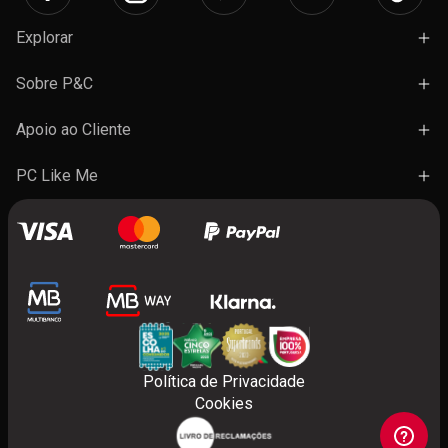
Explorar
Campanhas
Sobre P&C
Novidades
Lojas e Ações
Apoio ao Cliente
Marcas
Trabalhe Connosco
Termos e Condições Gerais de Venda
PC Like Me
Presentes
FAQ's
A minha conta
Contactos
Benefícios do programa
Política de Privacidade
Cookies