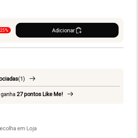
Adicionar
-25%
ociadas
(1)
o ganha
27
pontos Like Me!
ecolha em Loja