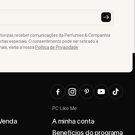
autorizas receber comunicações da Perfumes & Companhia
tas especiais. O consentimento pode ser retirado a
is, visita a nossa
Política de Privacidade
PC Like Me
 Venda
A minha conta
Benefícios do programa