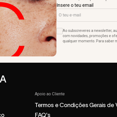
Insere o teu email
Ao subscreveres a newsletter, 
com novidades, promoções e ofer
qualquer momento. Para saber ma
Apoio ao Cliente
Termos e Condições Gerais de
co
FAQ's