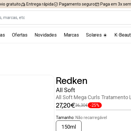
vio gratuito
Entrega rápida
Pagamento seguro
Paga em 3x sem 
as
Ofertas
Novidades
Marcas
Solares ☀️
K-Beaut
Redken
All Soft
All Soft Mega Curls Tratamento 
27,20€
36,30€
-25%
Tamanho:
Não recarregável
150ml