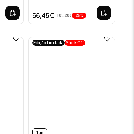
66,45€
102,30€
-35%
Edição Limitada
Stock Off
1un