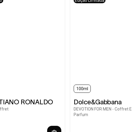
vo
Edição Limitada
100ml
STIANO RONALDO
Dolce&Gabbana
ffret
DEVOTION FOR MEN - Coffret E
Parfum