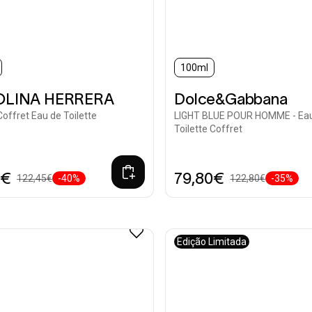
100ml
LINA HERRERA
Dolce&Gabbana
Coffret Eau de Toilette
LIGHT BLUE POUR HOMME - Ea
Toilette Coffret
5€
79,80€
122,45€
-40%
122,80€
-35%
Edição Limitada