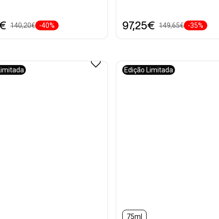
0€
97,25€
140,20€
-40%
149,65€
-35%
Limitada
Edição Limitada
75ml