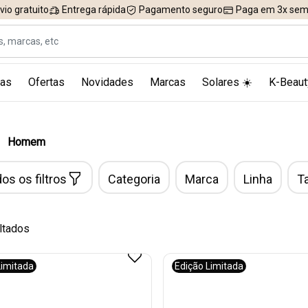
vio gratuito
Entrega rápida
Pagamento seguro
Paga em 3x sem 
as
Ofertas
Novidades
Marcas
Solares ☀️
K-Beaut
Homem
os os filtros
Categoria
Marca
Linha
T
ltados
Limitada
Edição Limitada