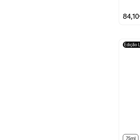
84,1
Edição 
75ml