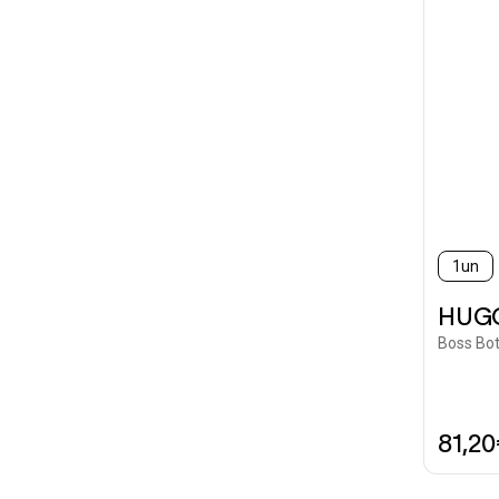
1un
HUG
Boss Bot
81,2