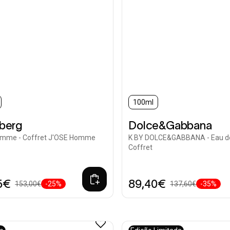
100ml
nberg
Dolce&Gabbana
omme - Coffret J'OSE Homme
K BY DOLCE&GABBANA - Eau d
Coffret
5€
89,40€
153,00€
-25%
137,60€
-35%