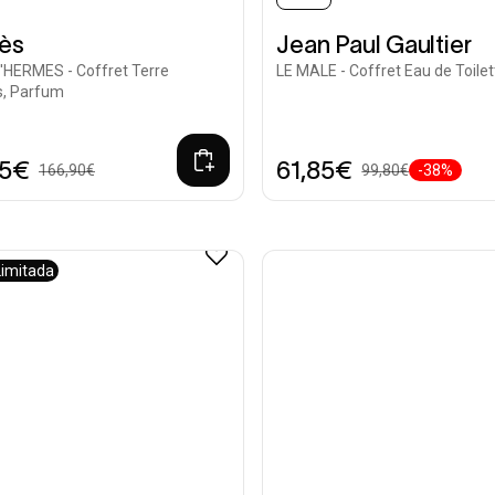
ès
Jean Paul Gaultier
'HERMES - Coffret Terre
LE MALE - Coffret Eau de Toilet
s, Parfum
45€
61,85€
166,90€
99,80€
-38%
Limitada