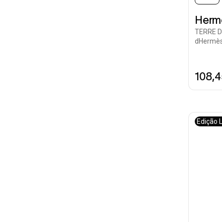
Herm
TERRE D
dHermè
108,
Edição 