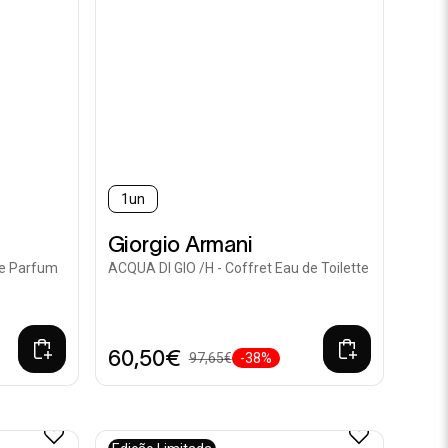
1un
Giorgio Armani
e Parfum
ACQUA DI GIO /H - Coffret Eau de Toilette
60,50€
97,65€
-38%