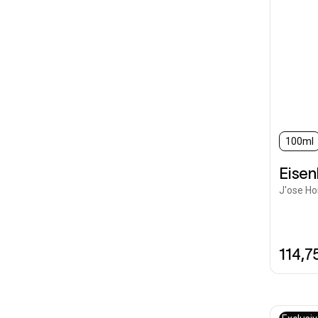
100ml
Eise
J'ose H
114,7