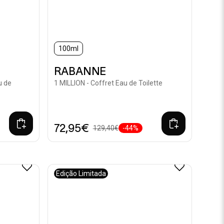
100ml
RABANNE
u de
1 MILLION - Coffret Eau de Toilette
72,95€
129,40€
-44%
Edição Limitada