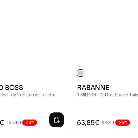
selected
O BOSS
RABANNE
tled - Coffret Eau de Toilette
1 MILLION - Coffret Eau de Toil
0€
63,85€
135,40€
-40%
98,25€
-35%