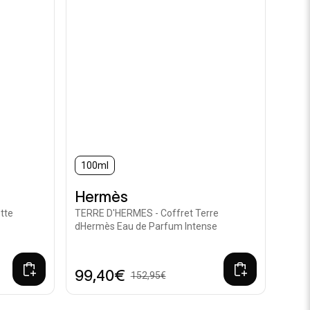
100ml
Hermès
ette
TERRE D'HERMES - Coffret Terre
dHermès Eau de Parfum Intense
99,40€
152,95€