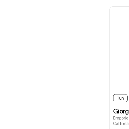
1un
Giorg
Emporio 
Coffret 