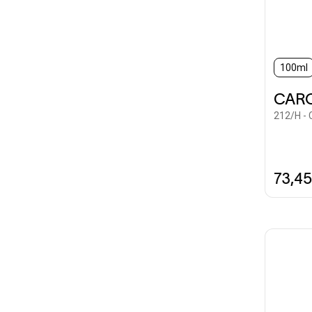
100ml
CARO
212/H - 
73,4