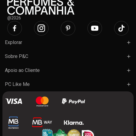
@2026
Explorar
Campanhas
Sobre P&C
Novidades
Lojas e Ações
Apoio ao Cliente
Marcas
Trabalhe Connosco
Termos e Condições Gerais de Venda
PC Like Me
Presentes
FAQ's
A minha conta
Contactos
Benefícios do programa