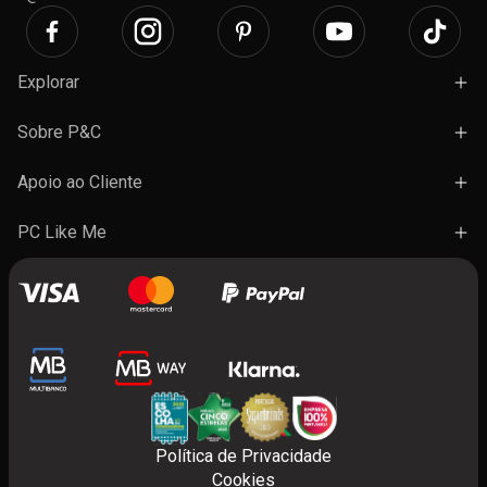
Explorar
Campanhas
Sobre P&C
Novidades
Lojas e Ações
Apoio ao Cliente
Marcas
Trabalhe Connosco
Termos e Condições Gerais de Venda
PC Like Me
Presentes
FAQ's
A minha conta
Contactos
Benefícios do programa
Política de Privacidade
Cookies