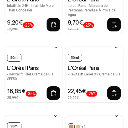
Infaillible 24H - Infaillible More
Loreal Paris - Máscara de
Than Concealer
Pestanas Paradise À Prova de
Água
9,20€
9,70€
-25%
-25%
12,29€
12,99€
50ml
50ml
L'Oréal Paris
L'Oréal Paris
- Revitalift Filler Creme de Dia
- Revitalift Laser X3 Creme de Dia
SPF50
16,85€
22,45€
-35%
-25%
25,99€
29,99€
30ml
+2