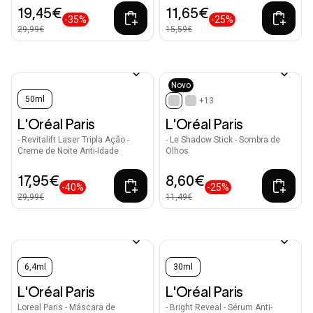
19,45€
11,65€
-35%
-25%
29,99€
15,59€
Novo
50ml
+13
selected
L'Oréal Paris
L'Oréal Paris
- Revitalift Laser Tripla Ação -
- Le Shadow Stick - Sombra de
Creme de Noite Anti-Idade
Olhos
17,95€
8,60€
-40%
-25%
29,99€
11,49€
6,4ml
30ml
L'Oréal Paris
L'Oréal Paris
Loreal Paris - Máscara de
- Bright Reveal - Sérum Anti-