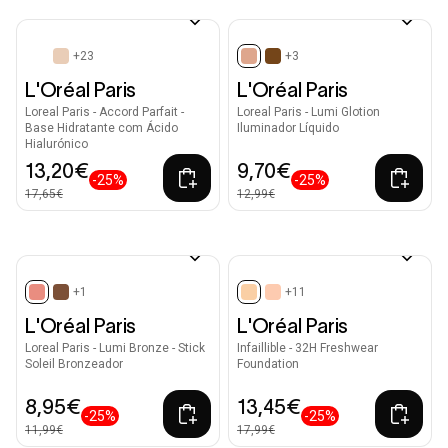
+23
+3
selected
L'Oréal Paris
L'Oréal Paris
Loreal Paris - Accord Parfait -
Loreal Paris - Lumi Glotion
Base Hidratante com Ácido
Iluminador Líquido
Hialurónico
13,20€
9,70€
-25%
-25%
17,65€
12,99€
+1
+11
selected
selected
L'Oréal Paris
L'Oréal Paris
Loreal Paris - Lumi Bronze - Stick
Infaillible - 32H Freshwear
Soleil Bronzeador
Foundation
8,95€
13,45€
-25%
-25%
11,99€
17,99€