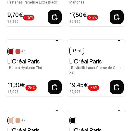
Pestanas Paradise Extra Black
Manchas
9,70€
17,50€
-25%
-35%
12,99€
26,99€
15ml
+4
selected
L'Oréal Paris
L'Oréal Paris
- Batom Hyaluron Tint
- Revitalift Laser Creme de Olhos
X3
11,30€
19,45€
-25%
-35%
15,09€
29,99€
+7
selected
selected
L'Oréal Paris
L'Oréal Paris