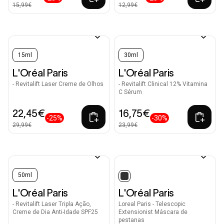
15,99€
12,99€
15ml
30ml
L'Oréal Paris
L'Oréal Paris
- Revitalift Laser Creme de Olhos
- Revitalift Clinical 12% Vitamina
C Sérum
22,45€
16,75€
-25%
-30%
29,99€
23,99€
50ml
selected
L'Oréal Paris
L'Oréal Paris
- Revitalift Laser Tripla Ação,
Loreal Paris - Telescopic
Creme de Dia Anti-Idade SPF25
Extensionist Máscara de
pestanas