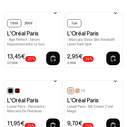
15ml
30ml
1un
L'Oréal Paris
L'Oréal Paris
- Age Perfect - Sérum
- Máscara Glass Skin Revitalift
Rejuvenescedor Le Duo
Laser Dark Spot
13,45€
2,95€
-25%
-26%
17,99€
3,99€
+3
selected
selected
L'Oréal Paris
L'Oréal Paris
Loreal Paris - Panorama -
Loreal Paris - BB Cream C'est
Máscara De Pestanas
Magic
11,95€
9,70€
-25%
-25%