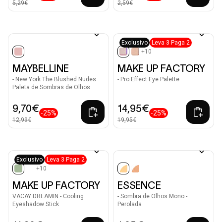
5,29€
2,59€
Exclusivo
Leva 3 Paga 2
+10
selected
selected
MAYBELLINE
MAKE UP FACTORY
- New York The Blushed Nudes
- Pro Effect Eye Palette
Paleta de Sombras de Olhos
9,70€
14,95€
-25%
-25%
12,99€
19,95€
Exclusivo
Leva 3 Paga 2
+10
selected
selected
MAKE UP FACTORY
ESSENCE
VACAY DREAMIN - Cooling
- Sombra de Olhos Mono -
Eyeshadow Stick
Perolada