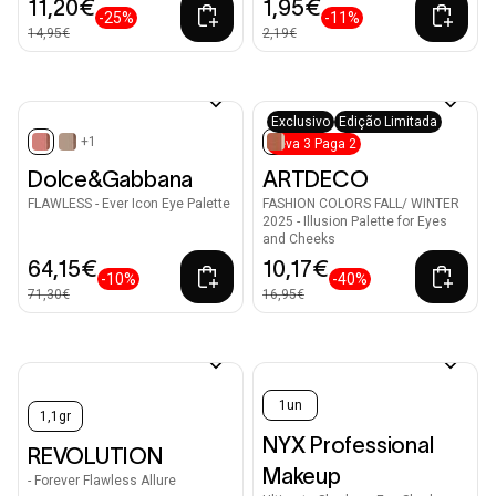
11,20€
1,95€
-25%
-11%
14,95€
2,19€
Exclusivo
Edição Limitada
+1
Leva 3 Paga 2
selected
selected
Dolce&Gabbana
ARTDECO
FLAWLESS - Ever Icon Eye Palette
FASHION COLORS FALL/ WINTER
2025 - Illusion Palette for Eyes
and Cheeks
64,15€
10,17€
-10%
-40%
71,30€
16,95€
1un
1,1gr
NYX Professional
REVOLUTION
Makeup
- Forever Flawless Allure