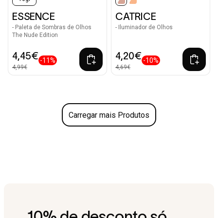
selected
ESSENCE
CATRICE
- Paleta de Sombras de Olhos
- Iluminador de Olhos
The Nude Edition
4,45€
4,20€
-11%
-10%
4,99€
4,69€
Carregar mais Produtos
10% de desconto só