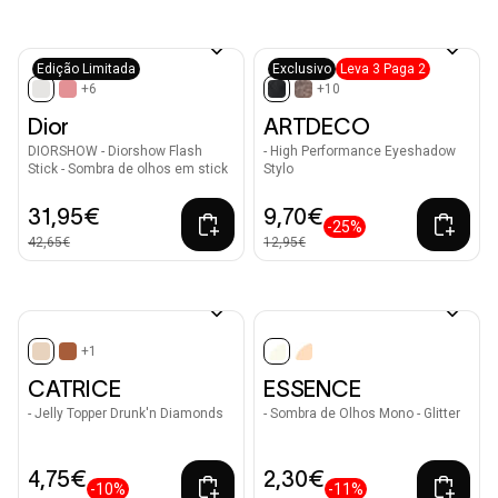
Edição Limitada
Exclusivo
Leva 3 Paga 2
+6
+10
selected
selected
Dior
ARTDECO
DIORSHOW - Diorshow Flash
- High Performance Eyeshadow
Stick - Sombra de olhos em stick
Stylo
31,95€
9,70€
-25%
42,65€
12,95€
+1
selected
selected
CATRICE
ESSENCE
- Jelly Topper Drunk'n Diamonds
- Sombra de Olhos Mono - Glitter
4,75€
2,30€
-10%
-11%