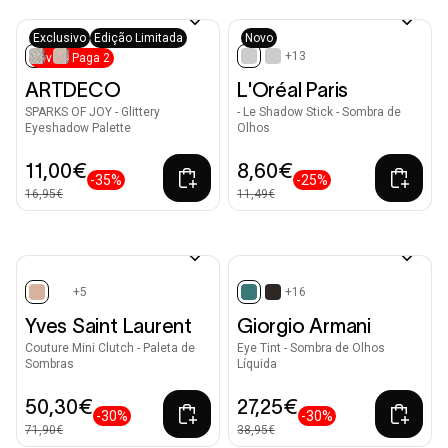
Exclusivo
Edição Limitada
Novo
+1
+13
Leva 3 Paga 2
selected
selected
ARTDECO
L'Oréal Paris
SPARKS OF JOY - Glittery
- Le Shadow Stick - Sombra de
Eyeshadow Palette
Olhos
11,00€
8,60€
-35%
-25%
16,95€
11,49€
+5
+16
selected
selected
Yves Saint Laurent
Giorgio Armani
Couture Mini Clutch - Paleta de
Eye Tint - Sombra de Olhos
Sombras
Líquida
50,30€
27,25€
-30%
-30%
71,90€
38,95€