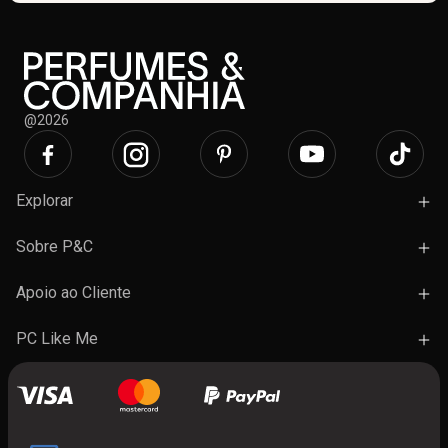
@2026
Explorar
Campanhas
Sobre P&C
Novidades
Lojas e Ações
Apoio ao Cliente
Marcas
Trabalhe Connosco
Termos e Condições Gerais de Venda
PC Like Me
Presentes
FAQ's
A minha conta
Contactos
Benefícios do programa