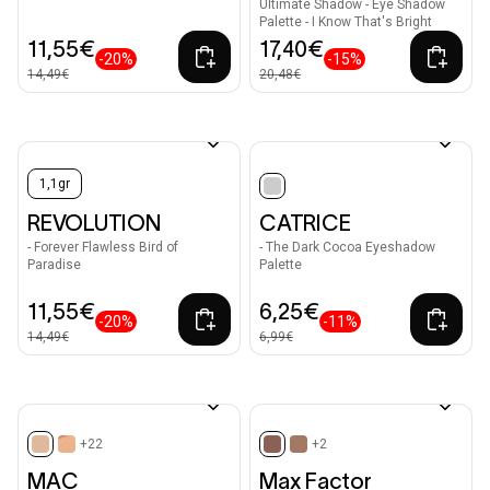
Ultimate Shadow - Eye Shadow
Palette - I Know That's Bright
11,55€
17,40€
-20%
-15%
14,49€
20,48€
1,1gr
selected
REVOLUTION
CATRICE
- Forever Flawless Bird of
- The Dark Cocoa Eyeshadow
Paradise
Palette
11,55€
6,25€
-20%
-11%
14,49€
6,99€
+22
+2
selected
selected
MAC
Max Factor