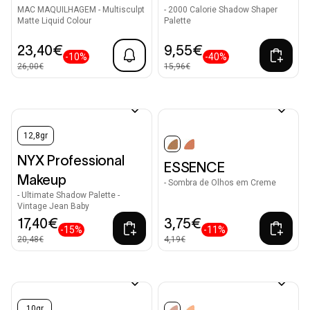
MAC MAQUILHAGEM - Multisculpt
- 2000 Calorie Shadow Shaper
Matte Liquid Colour
Palette
23,40€
9,55€
-10%
-40%
26,00€
15,96€
12,8gr
selected
NYX Professional
ESSENCE
Makeup
- Sombra de Olhos em Creme
- Ultimate Shadow Palette -
Vintage Jean Baby
17,40€
3,75€
-15%
-11%
20,48€
4,19€
10gr