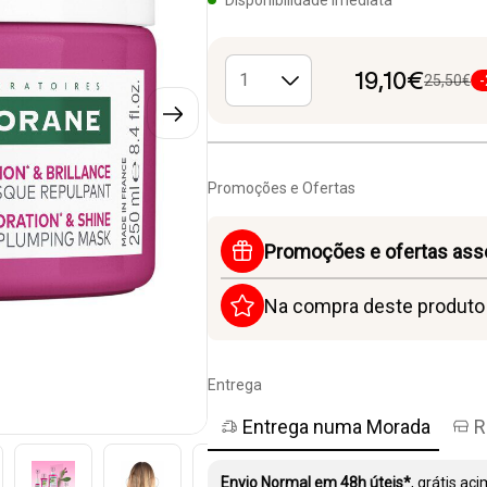
19,10€
25,50€
Promoções e Ofertas
Promoções e ofertas ass
Na compra deste produt
Entrega
Entrega numa Morada
R
Envio Normal em 48h úteis*
, grátis ac