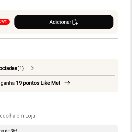
Adicionar
-25%
ociadas
(1)
o ganha
19
pontos Like Me!
ecolha em Loja
ima de 35€