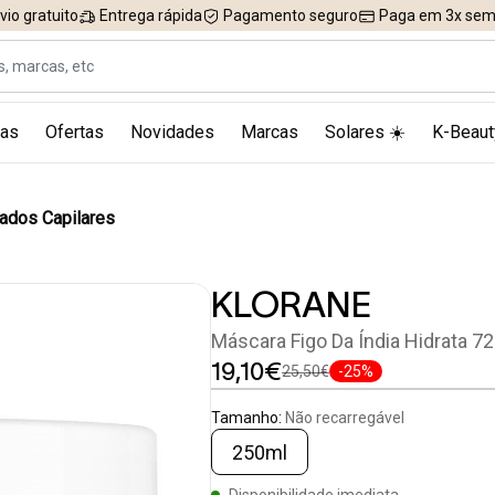
vio gratuito
Entrega rápida
Pagamento seguro
Paga em 3x sem 
as
Ofertas
Novidades
Marcas
Solares ☀️
K-Beaut
ados Capilares
KLORANE
Máscara Figo Da Índia Hidrata 7
19,10€
25,50€
-25%
Tamanho:
Não recarregável
250ml
Disponibilidade imediata