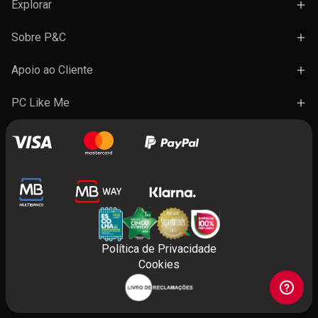
Explorar
Campanhas
Sobre P&C
Novidades
Lojas e Ações
Apoio ao Cliente
Marcas
Trabalhe Connosco
Termos e Condições Gerais de Venda
PC Like Me
Presentes
FAQ's
A minha conta
Contactos
Benefícios do programa
Política de Privacidade
Cookies