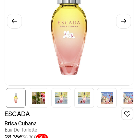
ESCADA
Brisa Cubana
Eau De Toilette
28,35€
56,70€
-50%