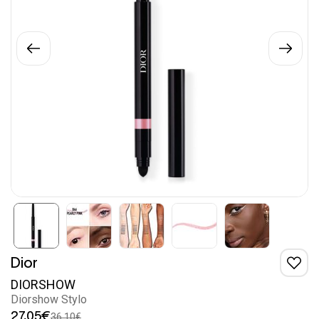
Dior
DIORSHOW
Diorshow Stylo
27,05€
36,10€