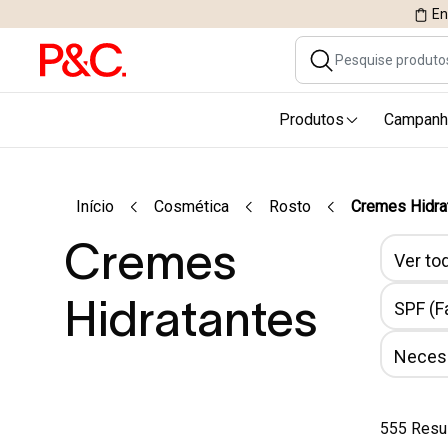
En
Produtos
Campanh
Início
Cosmética
Rosto
Cremes Hidra
Cremes
Ver tod
Hidratantes
SPF (F
Necess
555 Resu