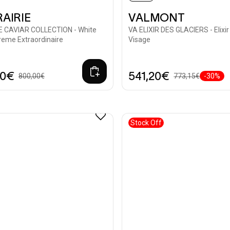
RAIRIE
VALMONT
E CAVIAR COLLECTION - White
VA ELIXIR DES GLACIERS - Elixir
reme Extraordinaire
Visage
00€
541,20€
800,00€
773,15€
-30%
Stock Off