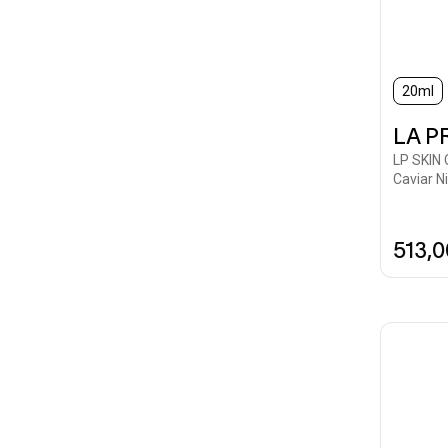
20ml
LA P
LP SKIN
Caviar N
513,