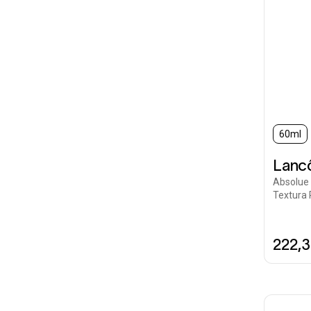
60ml
Lanc
Absolue
Textura 
222,