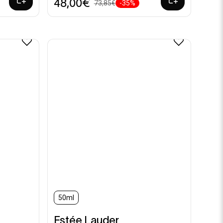
48,00€
73,85€
-35%
50ml
Estée Lauder