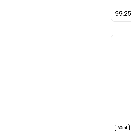
99,2
60ml