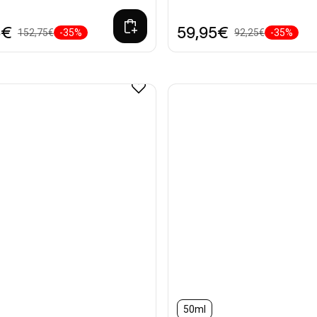
5€
59,95€
152,75€
-35%
92,25€
-35%
50ml