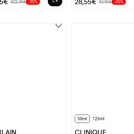
55€
28,55€
422,45€
-35%
43,95€
-35%
50ml
125ml
RLAIN
CLINIQUE