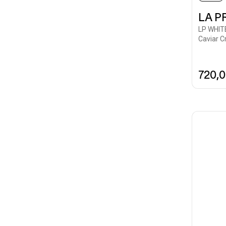
LA P
LP WHIT
Caviar C
720,