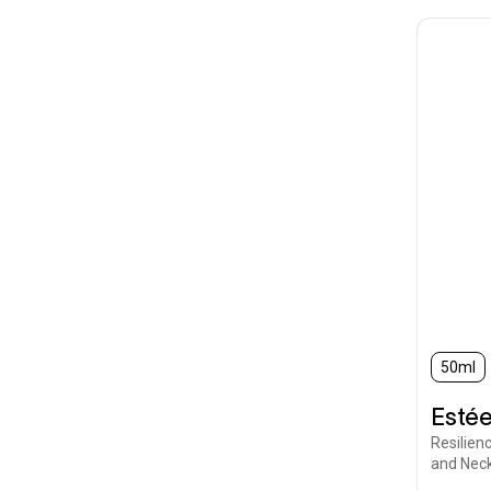
50ml
Estée
Resilien
and Nec