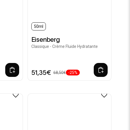
50ml
Eisenberg
Classique - Crème Fluide Hydratante
51,35€
68,50€
-25%