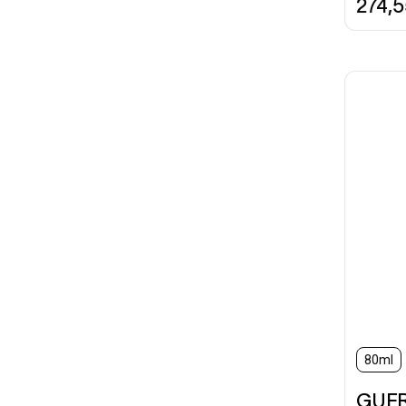
274,
80ml
GUE