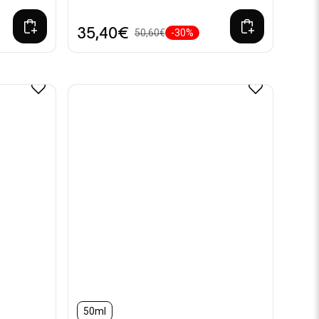
35,40€
50,60€
-30%
50ml