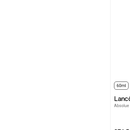
60ml
Lanc
Absolue 