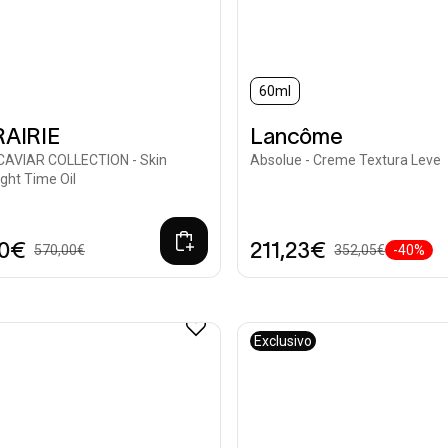
60ml
RAIRIE
Lancôme
 CAVIAR COLLECTION - Skin
Absolue - Creme Textura Leve
ight Time Oil
00€
211,23€
570,00€
352,05€
-40%
Exclusivo