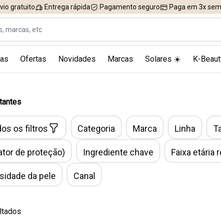
vio gratuito
Entrega rápida
Pagamento seguro
Paga em 3x sem 
as
Ofertas
Novidades
Marcas
Solares ☀️
K-Beaut
tantes
os os filtros
Categoria
Marca
Linha
T
ator de proteção)
Ingrediente chave
Faixa etária
idade da pele
Canal
ltados