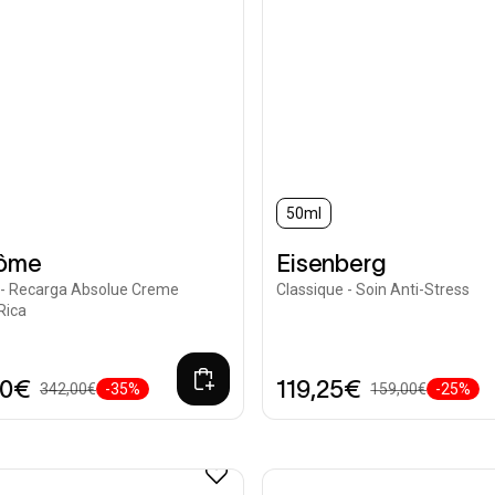
50ml
ôme
Eisenberg
 - Recarga Absolue Creme
Classique - Soin Anti-Stress
Rica
30€
119,25€
342,00€
-35%
159,00€
-25%