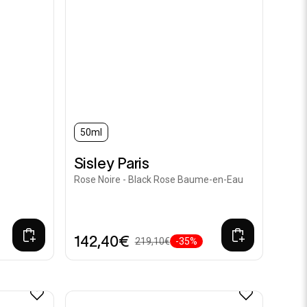
50ml
Sisley Paris
Rose Noire - Black Rose Baume-en-Eau
142,40€
219,10€
-35%