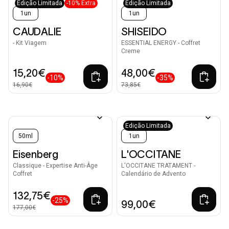
Edição Limitada
-10% Extra
Edição Limitada
1un
1un
CAUDALIE
SHISEIDO
- Kit Viagem
ESSENTIAL ENERGY - Coffret
Creme
15,20€
48,00€
-10%
-35%
16,90€
73,85€
Edição Limitada
50ml
1un
Eisenberg
L'OCCITANE
Classique - Expertise Anti-Âge
L'OCCITANE TRATAMENT -
Coffret
Calendário de Advento
132,75€
-25%
99,00€
177,00€