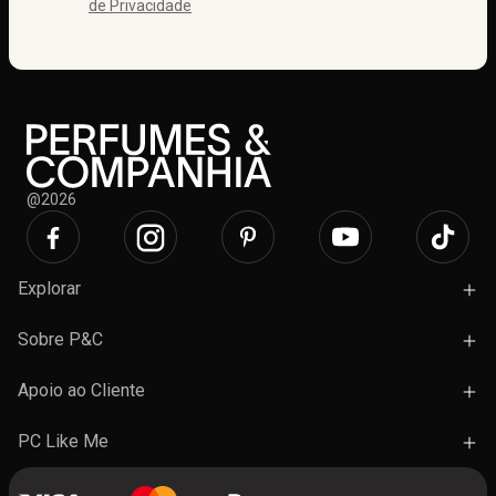
de Privacidade
@2026
Explorar
Campanhas
Sobre P&C
Novidades
Lojas e Ações
Apoio ao Cliente
Marcas
Trabalhe Connosco
Termos e Condições Gerais de Venda
PC Like Me
Presentes
FAQ's
A minha conta