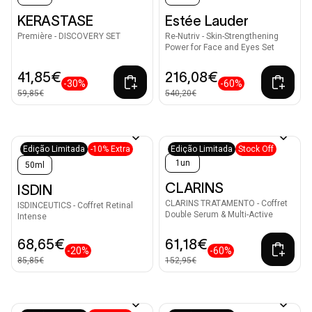
KERASTASE
Estée Lauder
Première - DISCOVERY SET
Re-Nutriv - Skin-Strengthening
Power for Face and Eyes Set
41,85€
216,08€
-30%
-60%
59,85€
540,20€
Edição Limitada
-10% Extra
Edição Limitada
Stock Off
1un
50ml
CLARINS
ISDIN
CLARINS TRATAMENTO - Coffret
ISDINCEUTICS - Coffret Retinal
Double Serum & Multi-Active
Intense
68,65€
61,18€
-20%
-60%
85,85€
152,95€