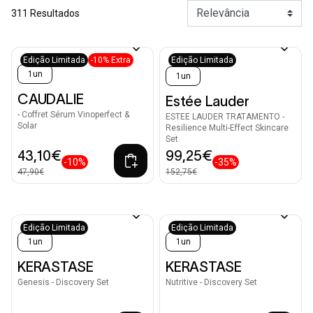
311 Resultados
Edição Limitada
-10% Extra
Edição Limitada
1un
1un
CAUDALIE
Estée Lauder
- Coffret Sérum Vinoperfect &
ESTEE LAUDER TRATAMENTO -
Solar
Resilience Multi-Effect Skincare
Set
43,10€
99,25€
-10%
-35%
47,90€
152,75€
Edição Limitada
Edição Limitada
1un
1un
KERASTASE
KERASTASE
Genesis - Discovery Set
Nutritive - Discovery Set