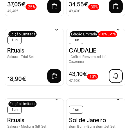
37,05€
34,55€
-25%
-30%
49,40€
49,40€
Edição Limitada
Edição Limitada
-10% Extra
1un
1un
Rituals
CAUDALIE
Sakura - Trial Set
- Coffret Resveratrol-Lift
Caxemira
43,10€
-10%
18,90€
47,90€
Edição Limitada
1un
1un
Rituals
Sol de Janeiro
Sakura - Medium Gift Set
Bum Bum - Bum Bum Jet Set