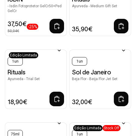
- Isdin Fotoprotetor GelCr50+Ped
Ayurveda - Medium Gift Set
GelCr
37,50€
-25%
35,90€
50,04€
Edição Limitada
1un
1un
Rituals
Sol de Janeiro
Ayurveda - Trial Set
Beja Flor - Beija Flor Jet Set
18,90€
32,00€
Edição Limitada
Stock Off
75ml
1un