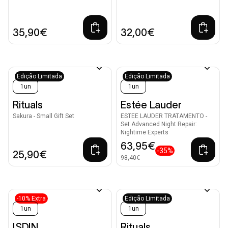
35,90€
32,00€
Edição Limitada
Edição Limitada
1un
1un
Rituals
Estée Lauder
Sakura - Small Gift Set
ESTEE LAUDER TRATAMENTO -
Set Advanced Night Repair:
Nightime Experts
63,95€
-35%
25,90€
98,40€
-10% Extra
Edição Limitada
1un
1un
ISDIN
Rituals