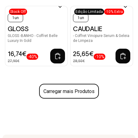
Stock Off
Edição Limitada
-10% Extra
1un
1un
GLOSS
CAUDALIE
GLOSS -BANHO - Coffret Belle
- Coffret Vinopure Serum & Geleia
Luxury In Gold
de Limpeza
16,74€
25,65€
-40%
-10%
27,90€
28,50€
Carregar mais Produtos