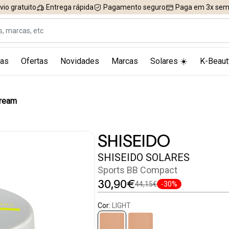
vio gratuito
Entrega rápida
Pagamento seguro
Paga em 3x sem 
as
Ofertas
Novidades
Marcas
Solares ☀️
K-Beaut
Cream
SHISEIDO
SHISEIDO SOLARES
Sports BB Compact
30,90€
44,15€
-30%
Cor:
LIGHT