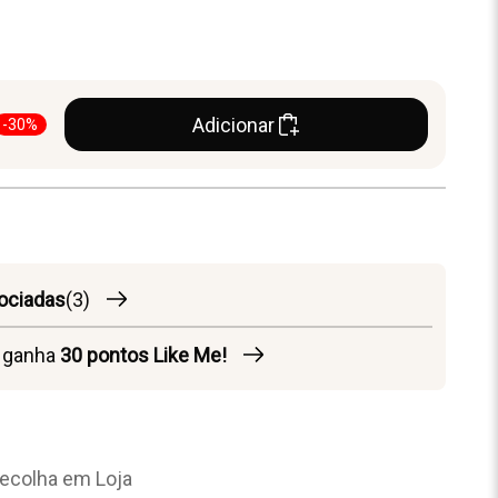
Adicionar
-30%
ociadas
(3)
o ganha
30
pontos Like Me!
ecolha em Loja