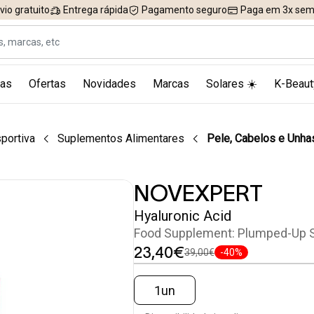
vio gratuito
Entrega rápida
Pagamento seguro
Paga em 3x sem 
as
Ofertas
Novidades
Marcas
Solares ☀️
K-Beaut
portiva
Suplementos Alimentares
Pele, Cabelos e Unha
NOVEXPERT
Hyaluronic Acid
Food Supplement: Plumped-Up 
23,40€
39,00€
-40%
1un