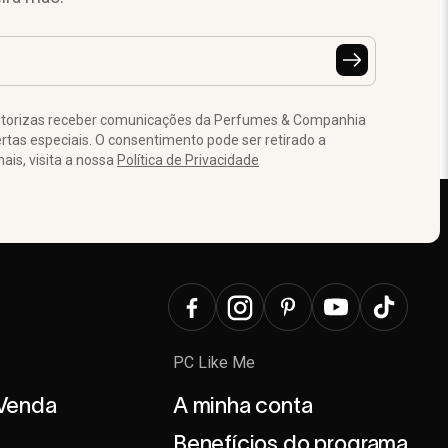
autorizas receber comunicações da Perfumes & Companhia
tas especiais. O consentimento pode ser retirado a
is, visita a nossa
Política de Privacidade
PC Like Me
 Venda
A minha conta
Benefícios do programa