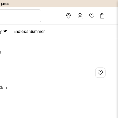
juros
y 🌸
Endless Summer
s
Skin