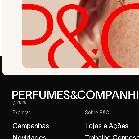
@2026
Explorar
Sobre P&C
Campanhas
Lojas e Ações
Novidades
Trabalhe Connos