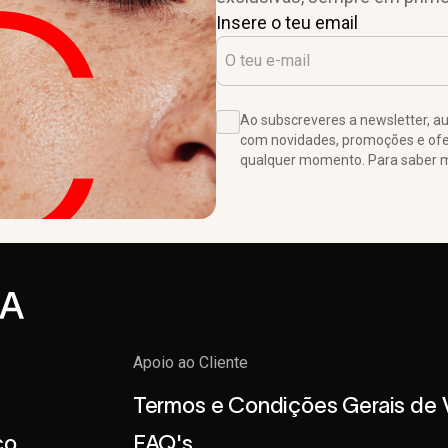
Insere o teu email
Ao subscreveres a newsletter, 
com novidades, promoções e ofer
qualquer momento. Para saber ma
Apoio ao Cliente
Termos e Condições Gerais de
co
FAQ's