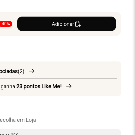
Adicionar
-40%
ociadas
(2)
o ganha
23
pontos Like Me!
ecolha em Loja