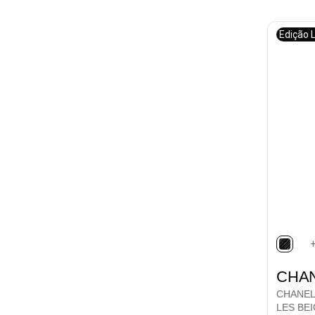
Edição 
selec
CHA
CHANEL
LES BE