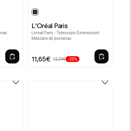
selected
L'Oréal Paris
anas
Loreal Paris - Telescopic Extensionist
Máscara de pestanas
11,65€
15,59€
-25%