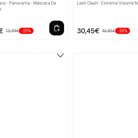
aris - Panorama - Máscara De
Lash Clash - Extreme Volume 
s
€
30,45€
15,99€
-25%
46,85€
-35%