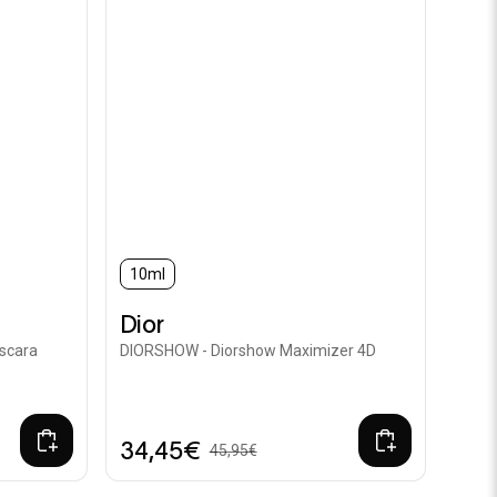
10ml
Dior
áscara
DIORSHOW - Diorshow Maximizer 4D
34,45€
45,95€