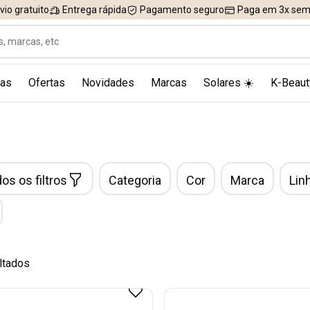
vio gratuito
Entrega rápida
Pagamento seguro
Paga em 3x sem 
as
Ofertas
Novidades
Marcas
Solares ☀️
K-Beaut
os os filtros
Categoria
Cor
Marca
Lin
ltados