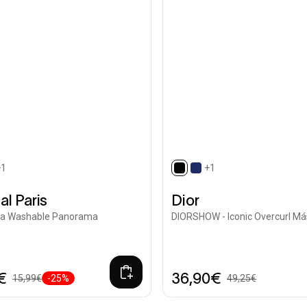
+1
+1
ted
selected
al Paris
Dior
ra Washable Panorama
DIORSHOW - Iconic Overcurl M
€
36,90€
15,99€
-25%
49,25€