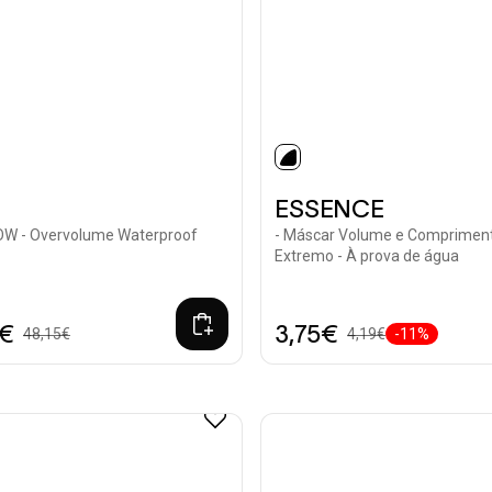
ted
selected
ESSENCE
W - Overvolume Waterproof
- Máscar Volume e Comprimen
Extremo - À prova de água
0€
3,75€
48,15€
4,19€
-11%