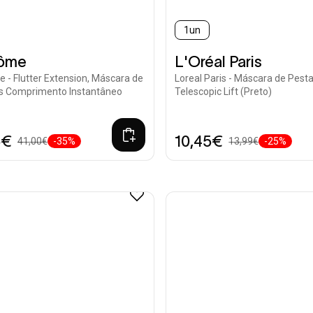
1un
ted
ôme
L'Oréal Paris
le - Flutter Extension, Máscara de
Loreal Paris - Máscara de Pest
s Comprimento Instantâneo
Telescopic Lift (Preto)
5€
10,45€
41,00€
-35%
13,99€
-25%