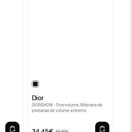
selected
Dior
DIORSHOW - Overvolume, Máscara de
pestanas de volume extremo
34,45€
45,95€