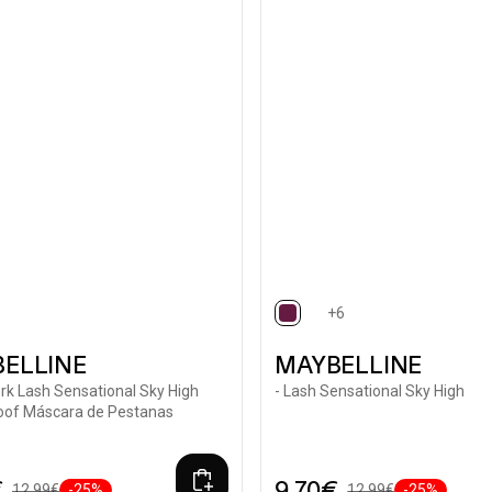
+6
ted
selected
ELLINE
MAYBELLINE
rk Lash Sensational Sky High
- Lash Sensational Sky High
oof Máscara de Pestanas
€
9,70€
12,99€
-25%
12,99€
-25%