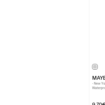
selec
MAYB
- New Yo
Waterpr
9,70