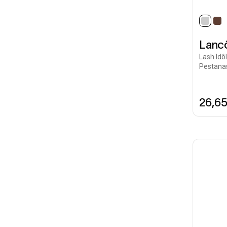
selec
Lanc
Lash Idô
Pestana
26,6