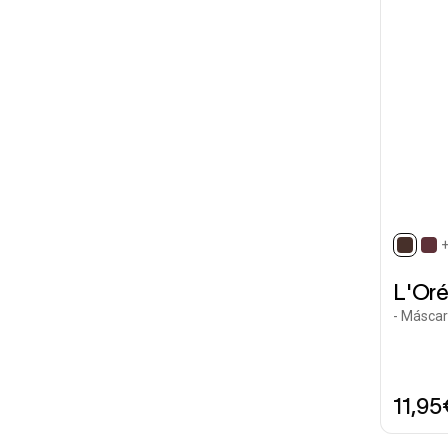
selec
L'Oré
- Másca
11,95