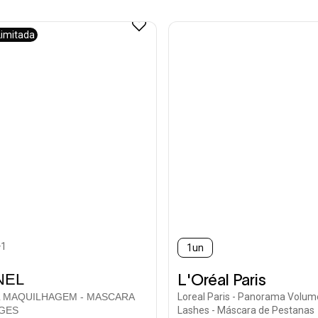
Limitada
+1
1un
ted
NEL
L'Oréal Paris
 MAQUILHAGEM - MASCARA
Loreal Paris - Panorama Volume
IGES
Lashes - Máscara de Pestanas