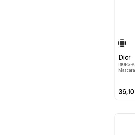
selec
Dior
DIORSHO
Mascara
36,1