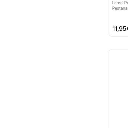
Loreal P
Pestana
11,95