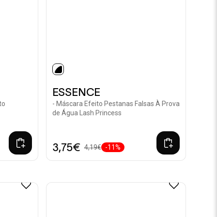
selected
ESSENCE
to
- Máscara Efeito Pestanas Falsas À Prova
de Água Lash Princess
3,75€
4,19€
-11%