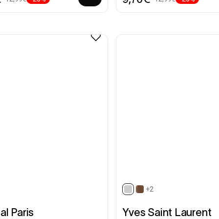
+2
ted
selected
al Paris
Yves Saint Laurent