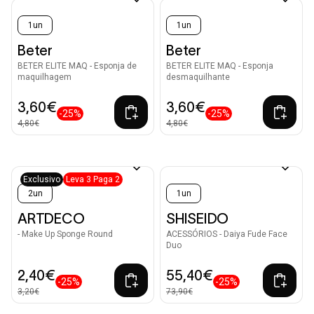
1un
1un
Beter
Beter
BETER ELITE MAQ - Esponja de
BETER ELITE MAQ - Esponja
maquilhagem
desmaquilhante
3,60€
3,60€
-25%
-25%
4,80€
4,80€
Exclusivo
Leva 3 Paga 2
2un
1un
ARTDECO
SHISEIDO
- Make Up Sponge Round
ACESSÓRIOS - Daiya Fude Face
Duo
2,40€
55,40€
-25%
-25%
3,20€
73,90€