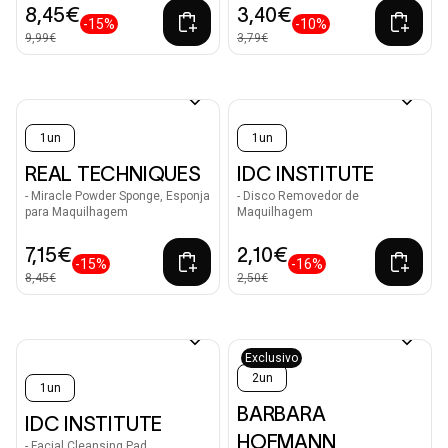
8,45€
3,40€
-15%
-10%
9,99€
3,79€
1un
1un
REAL TECHNIQUES
IDC INSTITUTE
- Miracle Powder Sponge, Esponja
- Disco Removedor de
para Maquilhagem
Maquilhagem
7,15€
2,10€
-15%
-16%
8,45€
2,50€
Exclusivo
2un
1un
BARBARA
IDC INSTITUTE
HOFMANN
- Facial Cleansing Pad