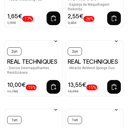
- Esponja de Maquilhagem
Redonda
1,65€
2,55€
-17%
-26%
1,99€
3,45€
2un
2un
REAL TECHNIQUES
REAL TECHNIQUES
- Discos Desmaquilhantes
- Miracle Airblend Sponge Duo
Reutilizáveis
10,00€
13,55€
-15%
-15%
11,78€
15,99€
1un
1un