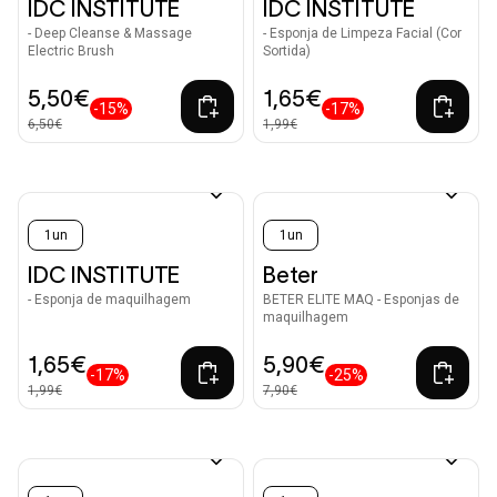
IDC INSTITUTE
IDC INSTITUTE
- Deep Cleanse & Massage
- Esponja de Limpeza Facial (Cor
Electric Brush
Sortida)
5,50€
1,65€
-15%
-17%
6,50€
1,99€
1un
1un
IDC INSTITUTE
Beter
- Esponja de maquilhagem
BETER ELITE MAQ - Esponjas de
maquilhagem
1,65€
5,90€
-17%
-25%
1,99€
7,90€