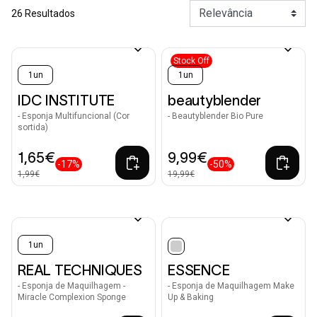
26 Resultados
Stock Off
1un
1un
IDC INSTITUTE
beautyblender
- Esponja Multifuncional (Cor
- Beautyblender Bio Pure
sortida)
1,65€
9,99€
-17%
-50%
1,99€
19,99€
1un
selected
REAL TECHNIQUES
ESSENCE
- Esponja de Maquilhagem -
- Esponja de Maquilhagem Make
Miracle Complexion Sponge
Up & Baking